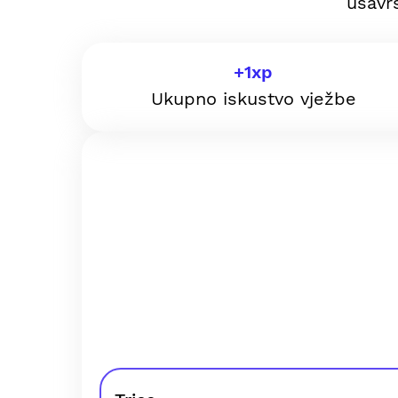
usavrš
+
1
xp
Ukupno iskustvo vježbe