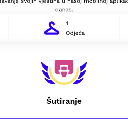
avanje svojih vještina u našoj mobilnoj aplikac
danas.
1
Odjeća
Šutiranje