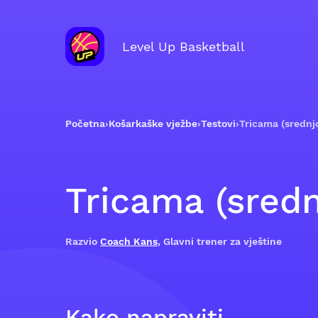
Level Up Basketball
Početna
›
Košarkaške vježbe
›
Testovi
›
Tricama (srednjo
Tricama (sredn
Razvio
Coach Kans
, Glavni trener za vještine
Kako napraviti