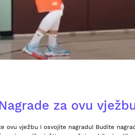
Nagrade za ovu vježb
te ovu vježbu i osvojite nagradu! Budite nagra