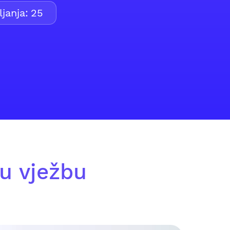
janja:
25
u vježbu