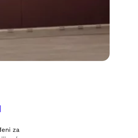
u
đeni za