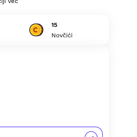
iji već
15
Novčići