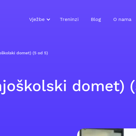
Vježbe
Treninzi
Blog
O nama
školski domet) (5 od 5)
joškolski domet) (