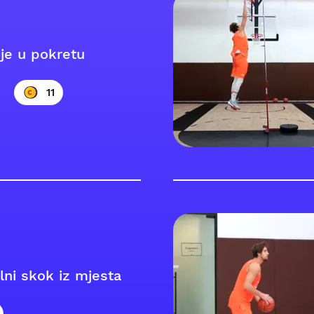
nje u pokretu
11
lni skok iz mjesta