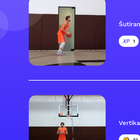
Šutira
1
Vertika
12