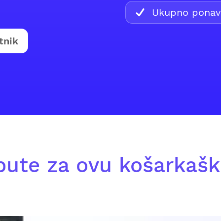
Ukupno ponavl
tnik
pute za ovu košarkašk