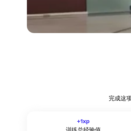
完成这
+
1
xp
训练总经验值