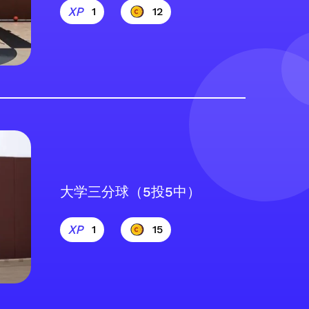
1
12
大学三分球（5投5中）
1
15