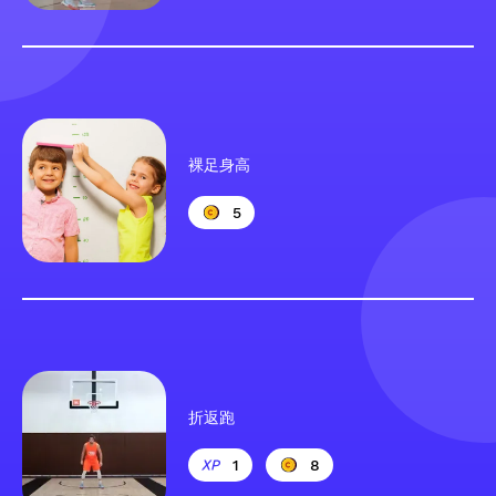
裸足身高
5
折返跑
1
8