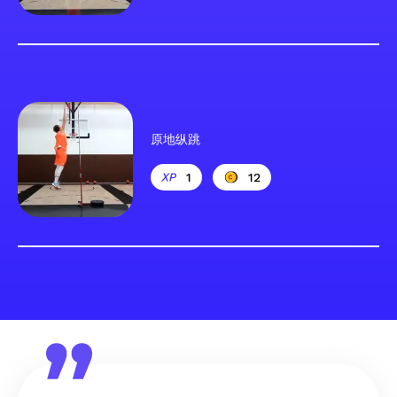
原地纵跳
1
12