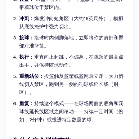
带着球位于禁区内。
冲刺：
爆发冲向短角区（大约15英尺外），模拟
从底线掩护中强力切出。
接球：
接球时内侧脚落地，立即将你的肩部和臀
部对准篮筐。
执行：
垂直向上起跳，不偏离，在跳跃的最高点
出手，并保持随球动作。
重新站位：
投篮触及篮筐或篮网后立即，大力斜
线切入禁区，跑到另一侧的罚球线延长线（肘
区）。
重复：
持续这个模式——在球场两侧的底角和罚
球线延长线区域之间移动——持续一定时间（例
如，2分钟）或投进特定数量的球。