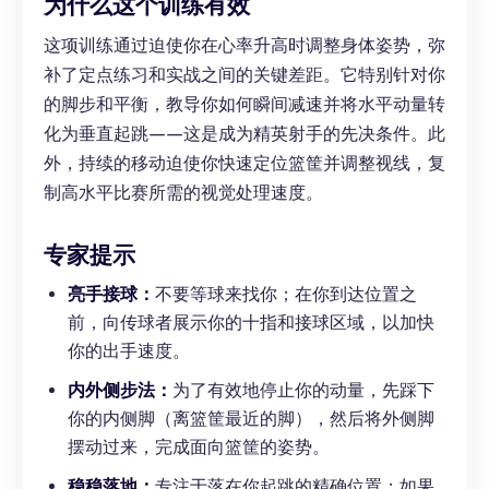
为什么这个训练有效
这项训练通过迫使你在心率升高时调整身体姿势，弥
补了定点练习和实战之间的关键差距。它特别针对你
的脚步和平衡，教导你如何瞬间减速并将水平动量转
化为垂直起跳——这是成为精英射手的先决条件。此
外，持续的移动迫使你快速定位篮筐并调整视线，复
制高水平比赛所需的视觉处理速度。
专家提示
亮手接球：
不要等球来找你；在你到达位置之
前，向传球者展示你的十指和接球区域，以加快
你的出手速度。
内外侧步法：
为了有效地停止你的动量，先踩下
你的内侧脚（离篮筐最近的脚），然后将外侧脚
摆动过来，完成面向篮筐的姿势。
稳稳落地：
专注于落在你起跳的精确位置；如果