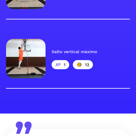
Salto vertical máximo
1
12