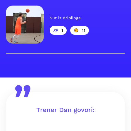
Šut iz driblinga
1
11
Trener Dan govori: