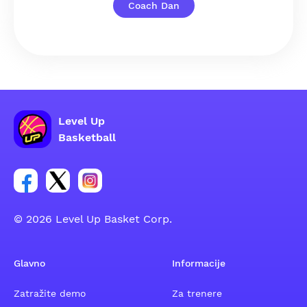
Coach Dan
Level Up
Basketball
Poveznica za Facebook grupu
Poveznica za Twitter grupu
Poveznica za Instagram grupu
© 2026 Level Up Basket Corp.
Glavno
Informacije
Zatražite demo
Za trenere