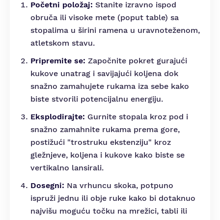
Početni položaj:
Stanite izravno ispod
obruča ili visoke mete (poput table) sa
stopalima u širini ramena u uravnoteženom,
atletskom stavu.
Pripremite se:
Započnite pokret gurajući
kukove unatrag i savijajući koljena dok
snažno zamahujete rukama iza sebe kako
biste stvorili potencijalnu energiju.
Eksplodirajte:
Gurnite stopala kroz pod i
snažno zamahnite rukama prema gore,
postižući "trostruku ekstenziju" kroz
gležnjeve, koljena i kukove kako biste se
vertikalno lansirali.
Dosegni:
Na vrhuncu skoka, potpuno
ispruži jednu ili obje ruke kako bi dotaknuo
najvišu moguću točku na mrežici, tabli ili