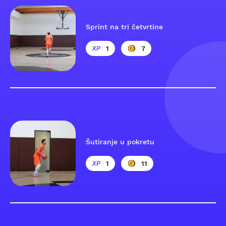
Sprint na tri četvrtine
1
7
Šutiranje u pokretu
1
11