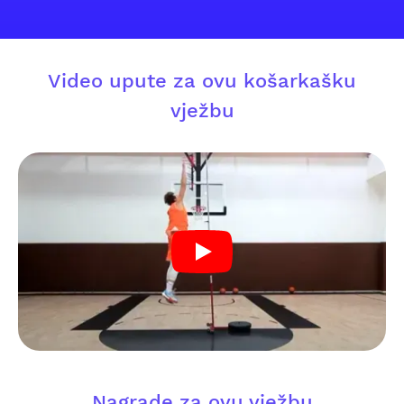
Video upute za ovu košarkašku
vježbu
Nagrade za ovu vježbu