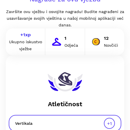
Završite ovu vježbu i osvojite nagradu! Budite nagrađeni za
usavršavanje svojih vještina u našoj mobilnoj aplikaciji već
danas.
+
1
xp
1
12
Ukupno iskustvo
Odjeća
Novčići
vježbe
Atletičnost
+
1
Vertikala