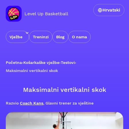
Hrvatski
Level Up Basketball
Vježbe
Treninzi
Blog
O nama
Početna
›
Košarkaške vježbe
›
Testovi
›
Maksimalni vertikalni skok
Maksimalni vertikalni skok
Razvio
Coach Kans
, Glavni trener za vještine