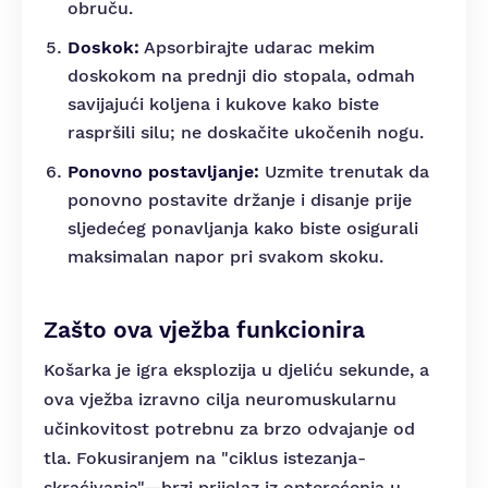
obruču.
Doskok:
Apsorbirajte udarac mekim
doskokom na prednji dio stopala, odmah
savijajući koljena i kukove kako biste
raspršili silu; ne doskačite ukočenih nogu.
Ponovno postavljanje:
Uzmite trenutak da
ponovno postavite držanje i disanje prije
sljedećeg ponavljanja kako biste osigurali
maksimalan napor pri svakom skoku.
Zašto ova vježba funkcionira
Košarka je igra eksplozija u djeliću sekunde, a
ova vježba izravno cilja neuromuskularnu
učinkovitost potrebnu za brzo odvajanje od
tla. Fokusiranjem na "ciklus istezanja-
skraćivanja"—brzi prijelaz iz opterećenja u