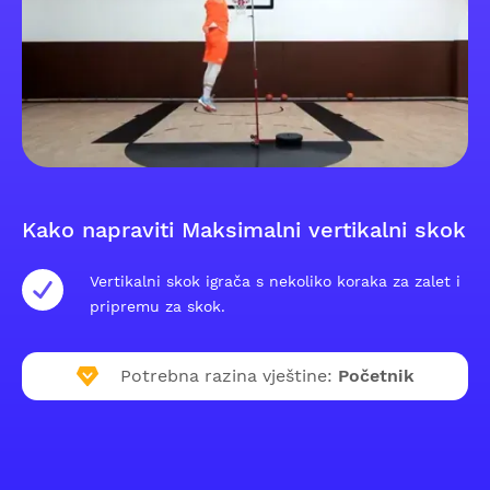
Kako napraviti Maksimalni vertikalni skok
Vertikalni skok igrača s nekoliko koraka za zalet i
pripremu za skok.
Potrebna razina vještine:
Početnik