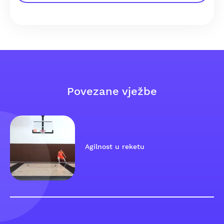
Povezane vježbe
Agilnost u reketu