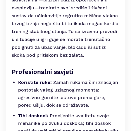
eksploziju—trenirate svoj središnji živčani
sustav da učinkovitije regrutira mišićna vlakna
brzog trzaja nego što bi to ikada mogao kardio
trening stabilnog stanja. To se izravno prevodi
u situacije u igri gdje se morate trenutačno
podignuti za ubacivanje, blokadu ili šut iz
skoka pod pritiskom bez zaleta.
Profesionalni savjeti
Koristite ruke:
Zamah rukama čini značajan
postotak vašeg uzlaznog momenta;
agresivno gurnite laktove prema gore,
pored ušiju, dok se odražavate.
Tihi doskoci:
Procijenite kvalitetu svoje
mehanike po zvuku doskoka; tihi doskok
znači da vaši mišići pravilno apsorbiraju silu,