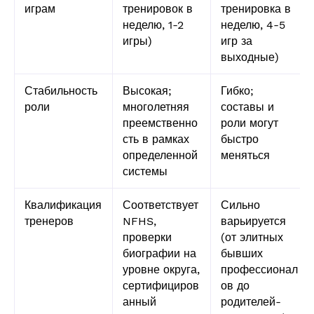
играм
тренировок в
тренировка в
неделю, 1-2
неделю, 4-5
игры)
игр за
выходные)
Стабильность
Высокая;
Гибко;
роли
многолетняя
составы и
преемственно
роли могут
сть в рамках
быстро
определенной
меняться
системы
Квалификация
Соответствует
Сильно
тренеров
NFHS,
варьируется
проверки
(от элитных
биографии на
бывших
уровне округа,
профессионал
сертифициров
ов до
анный
родителей-