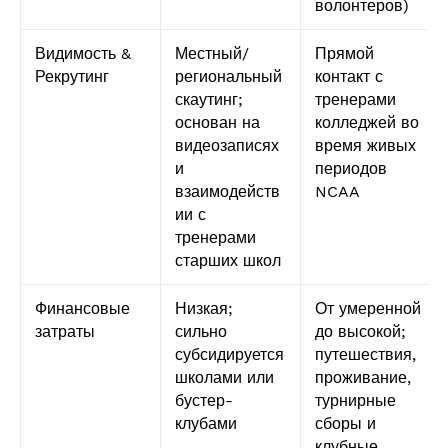
волонтеров)
Видимость &
Местный/
Прямой
Рекрутинг
региональный
контакт с
скаутинг;
тренерами
основан на
колледжей во
видеозаписях
время живых
и
периодов
взаимодейств
NCAA
ии с
тренерами
старших школ
Финансовые
Низкая;
От умеренной
затраты
сильно
до высокой;
субсидируется
путешествия,
школами или
проживание,
бустер-
турнирные
клубами
сборы и
клубные