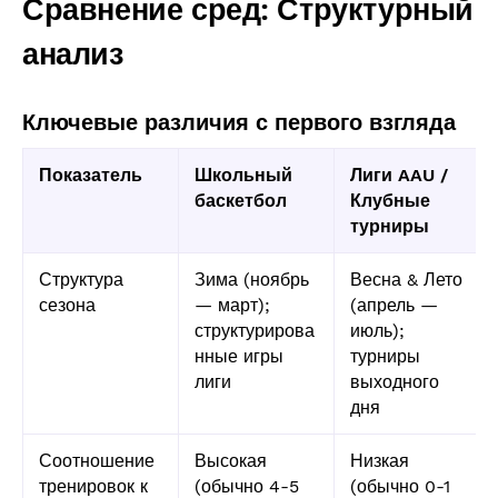
Сравнение сред: Структурный
анализ
Ключевые различия с первого взгляда
Показатель
Школьный
Лиги AAU /
баскетбол
Клубные
турниры
Структура
Зима (ноябрь
Весна & Лето
сезона
— март);
(апрель —
структурирова
июль);
нные игры
турниры
лиги
выходного
дня
Соотношение
Высокая
Низкая
тренировок к
(обычно 4-5
(обычно 0-1