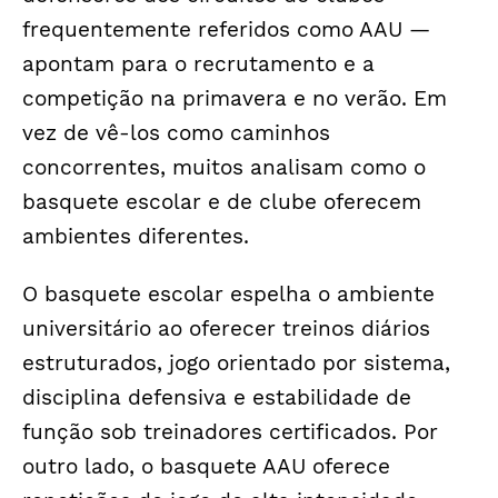
frequentemente referidos como AAU —
apontam para o recrutamento e a
competição na primavera e no verão. Em
vez de vê-los como caminhos
concorrentes, muitos analisam como o
basquete escolar e de clube oferecem
ambientes diferentes.
O basquete escolar espelha o ambiente
universitário ao oferecer treinos diários
estruturados, jogo orientado por sistema,
disciplina defensiva e estabilidade de
função sob treinadores certificados. Por
outro lado, o basquete AAU oferece