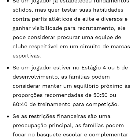
Se um jogador já estabeleceu fundamentos
sólidos, mas quer testar suas habilidades
contra perfis atléticos de elite e diversos e
ganhar visibilidade para recrutamento, ele
pode considerar procurar uma equipe de
clube respeitável em um circuito de marcas
esportivas.
Se um jogador estiver no Estágio 4 ou 5 de
desenvolvimento, as famílias podem
considerar manter um equilíbrio próximo às
proporções recomendadas de 50:50 ou
60:40 de treinamento para competição.
Se as restrições financeiras são uma
preocupação principal, as famílias podem
focar no basquete escolar e complementar