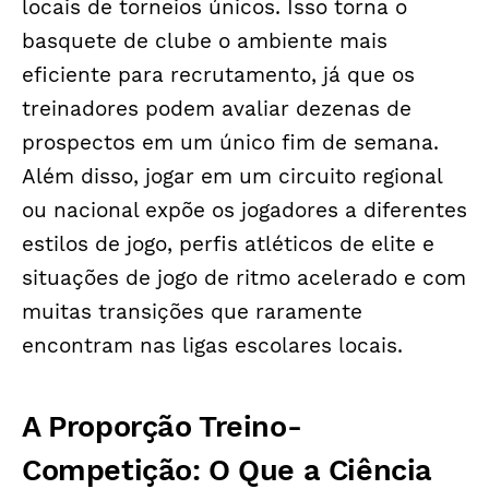
locais de torneios únicos. Isso torna o
basquete de clube o ambiente mais
eficiente para recrutamento, já que os
treinadores podem avaliar dezenas de
prospectos em um único fim de semana.
Além disso, jogar em um circuito regional
ou nacional expõe os jogadores a diferentes
estilos de jogo, perfis atléticos de elite e
situações de jogo de ritmo acelerado e com
muitas transições que raramente
encontram nas ligas escolares locais.
A Proporção Treino-
Competição: O Que a Ciência