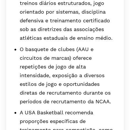
treinos diários estruturados, jogo
orientado por sistemas, disciplina
defensiva e treinamento certificado
sob as diretrizes das associações
atléticas estaduais de ensino médio.
O basquete de clubes (AAU e
circuitos de marcas) oferece
repetições de jogo de alta
intensidade, exposição a diversos
estilos de jogo e oportunidades
diretas de recrutamento durante os
períodos de recrutamento da NCAA.
A USA Basketball recomenda
proporções específicas de
treinamento para competição, como