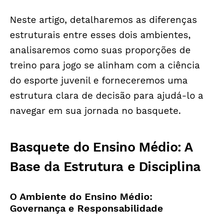
Neste artigo, detalharemos as diferenças
estruturais entre esses dois ambientes,
analisaremos como suas proporções de
treino para jogo se alinham com a ciência
do esporte juvenil e forneceremos uma
estrutura clara de decisão para ajudá-lo a
navegar em sua jornada no basquete.
Basquete do Ensino Médio: A
Base da Estrutura e Disciplina
O Ambiente do Ensino Médio:
Governança e Responsabilidade