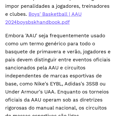
impor penalidades a jogadores, treinadores
e clubes.
Boys' Basketball | AAU
2024boysbskhandbook.pdf
Embora 'AAU' seja frequentemente usado
como um termo genérico para todo o
basquete de primavera e verão, jogadores e
pais devem distinguir entre eventos oficiais
sancionados pela AAU e circuitos
independentes de marcas esportivas de
base, como Nike's EYBL, Adidas's 3SSB ou
Under Armour's UAA. Enquanto os torneios
oficiais da AAU operam sob as diretrizes
rigorosas do manual nacional, os circuitos