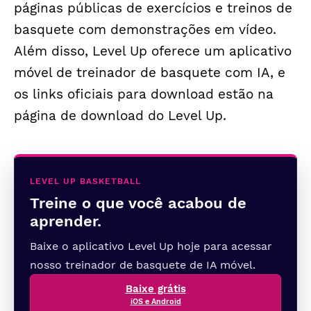
páginas públicas de exercícios e treinos de
basquete com demonstrações em vídeo.
Além disso, Level Up oferece um aplicativo
móvel de treinador de basquete com IA, e
os links oficiais para download estão na
página de download do Level Up.
LEVEL UP BASKETBALL
Treine o que você acabou de
aprender.
Baixe o aplicativo Level Up hoje para acessar
nosso treinador de basquete de IA móvel.
Baixe grátis
iOS e Android