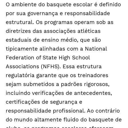
O ambiente do basquete escolar é definido
por sua governança e responsabilidade
estrutural. Os programas operam sob as
diretrizes das associações atléticas
estaduais de ensino médio, que são
tipicamente alinhadas com a National
Federation of State High School
Associations (NFHS). Essa estrutura
regulatória garante que os treinadores
sejam submetidos a padrões rigorosos,
incluindo verificações de antecedentes,
certificações de segurança e
responsabilidade profissional. Ao contrário
do mundo altamente fluido do basquete de