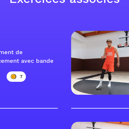
ment de
cement avec bande
7