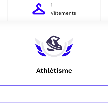
1
Vêtements
Athlétisme