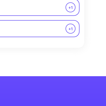
+
1
+
1