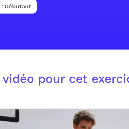
 :
Débutant
 vidéo pour cet exerc