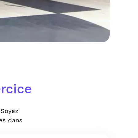
rcice
 Soyez
es dans