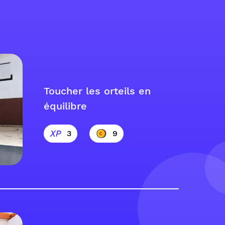
Toucher les orteils en
équilibre
3
9