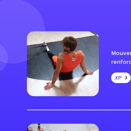
Mouve
renfor
3