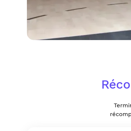
Réco
Termi
récomp