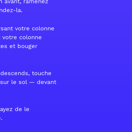
n avant, ramenez
ndez-la.
rsant votre colonne
 votre colonne
tes et bouger
u descends, touche
 sur le sol — devant
sayez de le
.