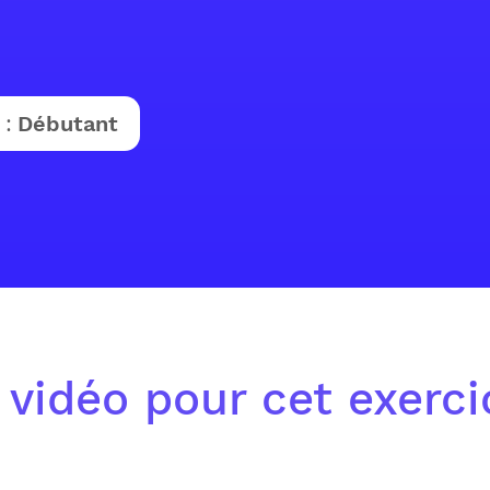
 :
Débutant
 vidéo pour cet exerc