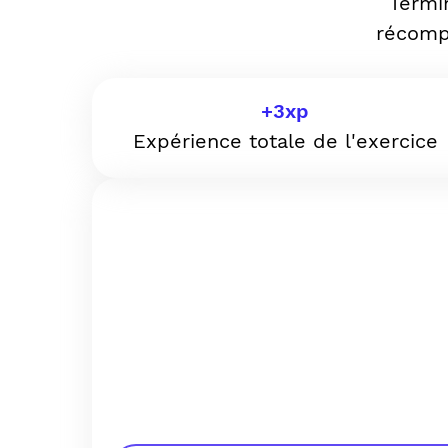
Termi
récomp
+
3
xp
Expérience totale de l'exercice