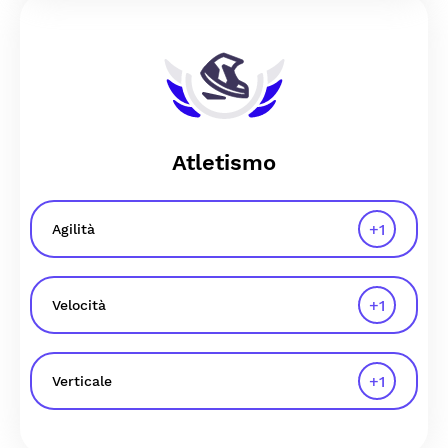
Atletismo
+
1
Agilità
+
1
Velocità
+
1
Verticale