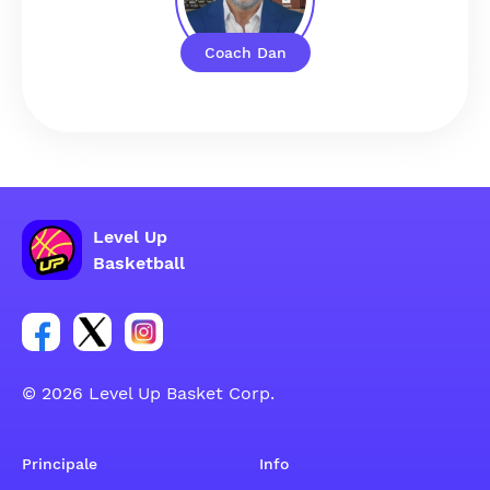
Coach Dan
Level Up
Basketball
Link per il gruppo social dell'account Facebook
Link per il gruppo social dell'account Tweeter
Link per il gruppo social dell'account Inst
© 2026 Level Up Basket Corp.
Principale
Info