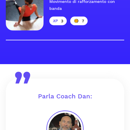
Movimento di rafforzamento con
banda
3
7
Parla Coach Dan: