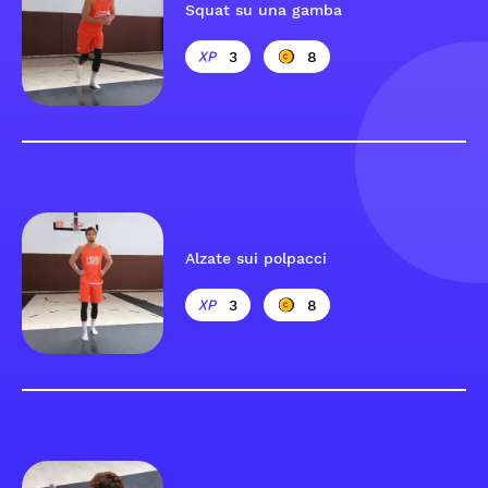
Squat su una gamba
3
8
Alzate sui polpacci
3
8