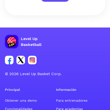
Level Up
Basketball
Enlace para el grupo social de la cuenta de Facebook
Enlace para el grupo social de la cuenta de Twitt
Enlace para el grupo social de la cuenta d
© 2026 Level Up Basket Corp.
Principal
Información
Obtener una demo
Para entrenadores
Funcionalidades
Para academias