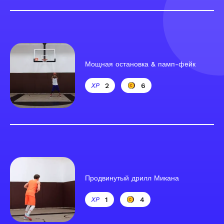
Мощная остановка & памп-фейк
2
6
Продвинутый дрилл Микана
1
4