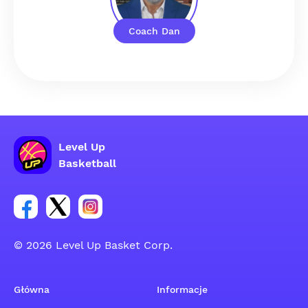
Coach Dan
Level Up
Basketball
Link do grupy społecznościowej na Facebooku
Link do konta na Twitterze grupy społecznościo
Link do konta na Instagramie grupy społe
© 2026 Level Up Basket Corp.
Główna
Informacje