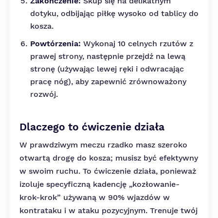
Zakończenie:
Skup się na delikatnym
dotyku, odbijając piłkę wysoko od tablicy do
kosza.
Powtórzenia:
Wykonaj 10 celnych rzutów z
prawej strony, następnie przejdź na lewą
stronę (używając lewej ręki i odwracając
pracę nóg), aby zapewnić zrównoważony
rozwój.
Dlaczego to ćwiczenie działa
W prawdziwym meczu rzadko masz szeroko
otwartą drogę do kosza; musisz być efektywny
w swoim ruchu. To ćwiczenie działa, ponieważ
izoluje specyficzną kadencję „kozłowanie-
krok-krok” używaną w 90% wjazdów w
kontrataku i w ataku pozycyjnym. Trenuje twój