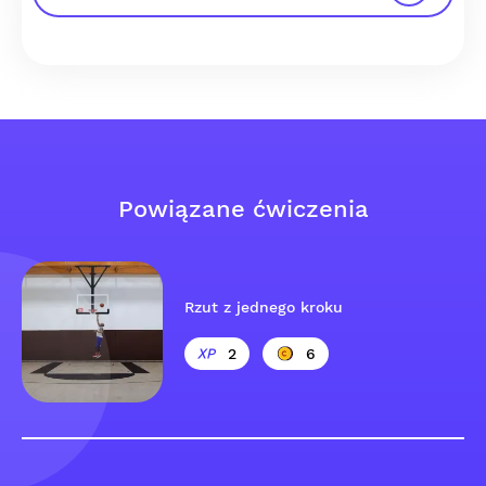
Powiązane ćwiczenia
Rzut z jednego kroku
2
6