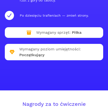
rzut z góry od tablicy.
Po dziesięciu trafieniach — zmień strony.
Wymagany sprzęt:
Piłka
Wymagany poziom umiejętności:
Początkujący
Nagrody za to ćwiczenie