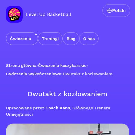
Polski
Level Up Basketball
Ćwiczenia
Treningi
Blog
O nas
Strona główna
›
Ćwiczenia koszykarskie
›
Ćwiczenia wykończeniowe
›
Dwutakt z kozłowaniem
Dwutakt z kozłowaniem
Opracowane przez
Coach Kans
, Głównego Trenera
Umiejętności