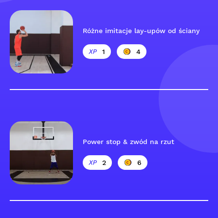
Różne imitacje lay-upów od ściany
1
4
Power stop & zwód na rzut
2
6