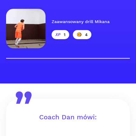
Zaawansowany drill Mikana
1
4
Coach Dan mówi: