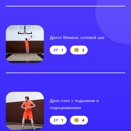
Дрилл Микана: силовой шаг
1
3
Дроп-степ с подъемом и
подныриванием
1
4