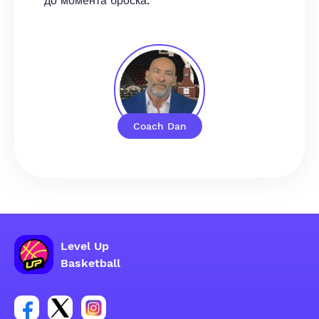
до момента броска.
Coach Dan
Level Up
Basketball
Ссылка на группу Facebook
Ссылка на группу Tweeter
Ссылка на группу Instagram