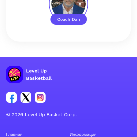
Coach Dan
Level Up
Basketball
Ссылка на группу Facebook
Ссылка на группу Tweeter
Ссылка на группу Instagram
© 2026 Level Up Basket Corp.
Главная
Информация