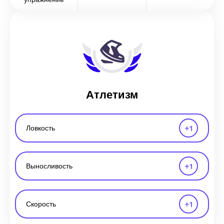
Атлетизм
+
1
Ловкость
+
1
Выносливость
+
1
Скорость