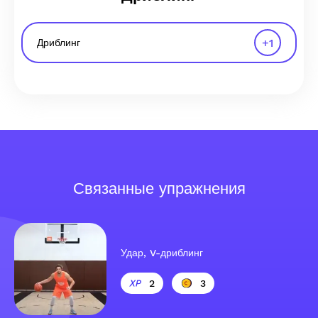
+
1
Дриблинг
Связанные упражнения
Удар, V-дриблинг
2
3