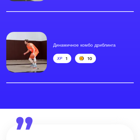
Динамичное комбо дриблинга
1
10