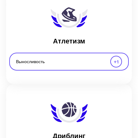
Атлетизм
+
1
Выносливость
Дриблинг