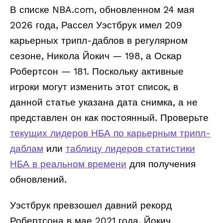
В списке NBA.com, обновленном 24 мая
2026 года, Рассел Уэстбрук имел 209
карьерных трипл-даблов в регулярном
сезоне, Никола Йокич — 198, а Оскар
Робертсон — 181. Поскольку активные
игроки могут изменить этот список, в
данной статье указана дата снимка, а не
представлен он как постоянный. Проверьте
текущих лидеров НБА по карьерным трипл-
даблам
или
таблицу лидеров статистики
НБА в реальном времени
для получения
обновлений.
Уэстбрук превзошел давний рекорд
Робертсона в мае 2021 года. Йокич