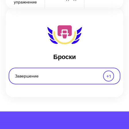
упражнение
Броски
+
1
Завершение