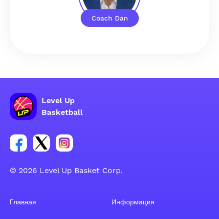
Coach Dan
Level Up
Basketball
Ссылка на группу Facebook
Ссылка на группу Tweeter
Ссылка на группу Instagram
© 2026 Level Up Basket Corp.
Главная
Информация