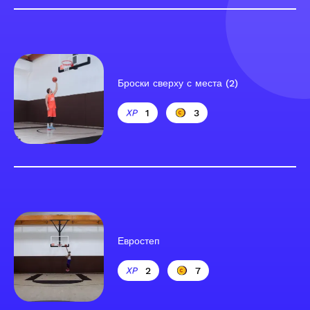
Броски сверху с места (2)
1
3
Евростеп
2
7