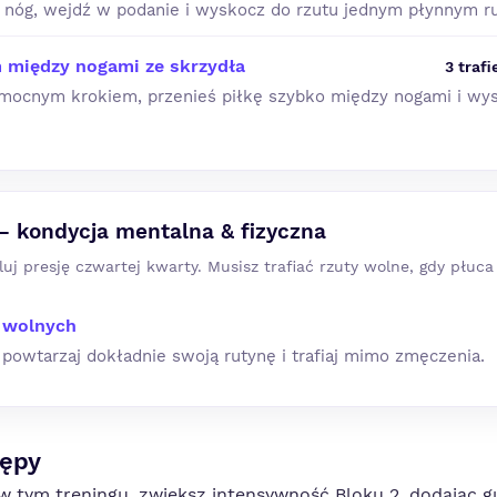
y nóg, wejdź w podanie i wyskocz do rzutu jednym płynnym 
m między nogami ze skrzydła
3 trafi
 mocnym krokiem, przenieś piłkę szybko między nogami i wy
— kondycja mentalna & fizyczna
uj presję czwartej kwarty. Musisz trafiać rzuty wolne, gdy płuca
 wolnych
 powtarzaj dokładnie swoją rutynę i trafiaj mimo zmęczenia.
tępy
 w tym treningu, zwiększ intensywność Bloku 2, dodając