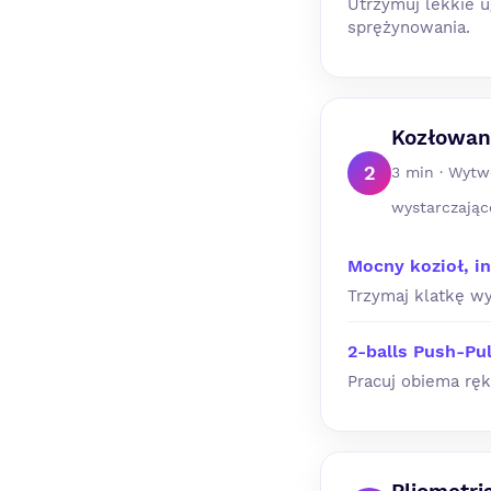
Utrzymuj lekkie ug
sprężynowania.
Kozłowani
2
3 min · Wytwó
wystarczają
Mocny kozioł, i
Trzymaj klatkę wy
2-balls Push-Pul
Pracuj obiema ręk