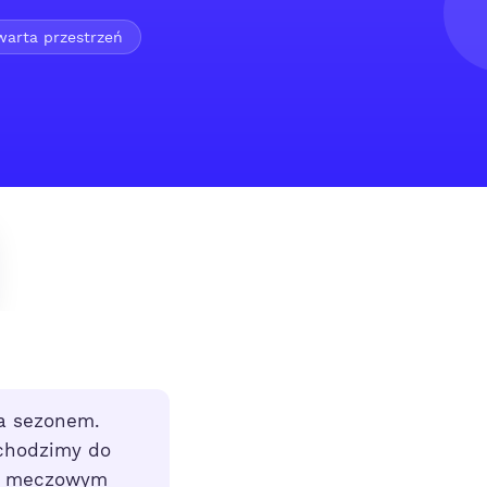
twarta przestrzeń
a sezonem.
echodzimy do
ie meczowym