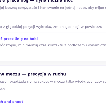
ia & praca nóg — dynamiczna moc
ijaj boczną sprężystość i hamowanie na jednej nodze, aby mijać
u
 z głębokiej pozycji wykroku, zmieniając nogi w powietrzu i 
 przez linię na boki
ródstopiu, minimalizuj czas kontaktu z podłożem i dynamiczn
k w meczu — precyzja w ruchu
season przekłada się na sukces w meczu tylko wtedy, gdy rzuty 
ści.
ch and shoot