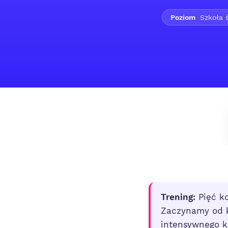
Poziom
Szkoła ś
Trening:
Pięć k
Zaczynamy od k
intensywnego k