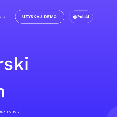
as
UZYSKAJ DEMO
Polski
rski
m
erwcu 2026