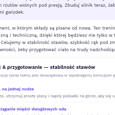
m rzutów wolnych pod presją. Zbuduj silnik teraz, ż
mi gwizdek.
ment, w którym składy są pisane od nowa. Ten tren
zną i techniczną, dzięki której będziesz nie tylko w 
. Celujemy w stabilność stawów, szybkość rąk pod z
ywności, żeby przygotować ciało na trudy nadchodzą
ć & przygotowanie — stabilność stawów
wacja tylnej taśmy jest obowiązkowa w zapobieganiu kontuzjom 
 na jednej nodze
ze, utrzymuj proste plecy i napnij pośladki na górze, aby się 
ciąganie mięśni dwugłowych uda