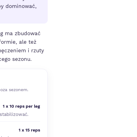
eby dominować,
ing ma zbudować
formie, ale też
męczeniem i rzuty
cego sezonu.
poza sezonem.
1 x 10 reps per leg
ustabilizować.
1 x 15 reps