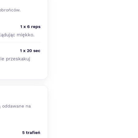
 obrońców.
1 x 6 reps
lądując miękko.
1 x 20 sec
ie przeskakuj
są oddawane na
5 trafień