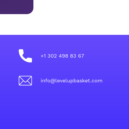
+1 302 498 83 67
info@levelupbasket.com