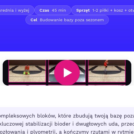
rednia i wyżej
Czas
45 min
Sprzęt
1-2 piłki + kosz + o
Cel
Budowanie bazy poza sezonem
ompleksowych bloków, które zbudują twoją bazę poz
luczowej stabilizacji bioder i dwugłowych uda, prz
ozłowania i plyometrii, a kończymy rzutami w rytm