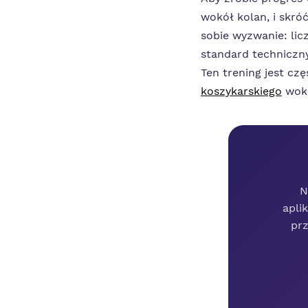
wokół kolan, i skr
sobie wyzwanie: licz
standard techniczny
Ten trening jest cz
koszykarskiego
wokó
N
apli
prz