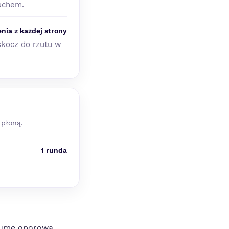
ruchem.
enia z każdej strony
skocz do rzutu w
 płoną.
1 runda
 gumę oporową