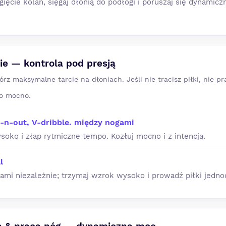
ięcie kolan, sięgaj dłonią do podłogi i poruszaj się dynamicz
e — kontrola pod presją
rz maksymalne tarcie na dłoniach. Jeśli nie tracisz piłki, nie pr
co mocno.
n-n-out, V-dribble. między nogami
soko i złap rytmiczne tempo. Kozłuj mocno i z intencją.
l
ami niezależnie; trzymaj wzrok wysoko i prowadź piłki jedno