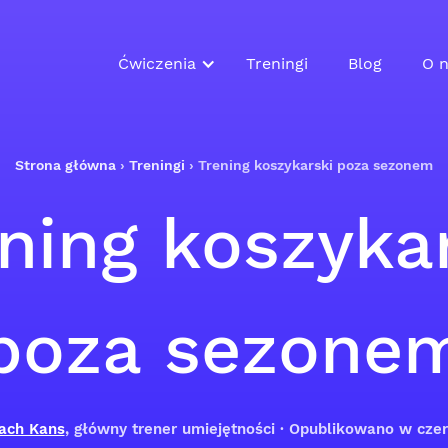
Ćwiczenia
Treningi
Blog
O n
Strona główna
›
Treningi
›
Trening koszykarski poza sezonem
ning koszyka
poza sezone
ach Kans
, główny trener umiejętności · Opublikowano w cz