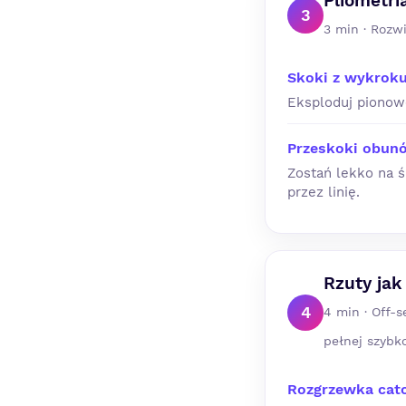
Pliometr
3
3 min · Rozw
Skoki z wykrok
Eksploduj pionowo
Przeskoki obunóż
Zostań lekko na ś
przez linię.
Rzuty ja
4
4 min · Off-
pełnej szybko
Rozgrzewka cat