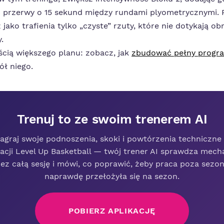
óć przerwy o 15 sekund między rundami plyometrycznymi. 
 jako trafienia tylko „czyste” rzuty, które nie dotykają o
.
ęścią większego planu: zobacz, jak
zbudować pełny progra
ł niego.
Trenuj to ze swoim trenerem AI
agraj swoje podnoszenia, skoki i powtórzenia techniczne
kacji Level Up Basketball — twój trener AI sprawdza mech
ez całą sesję i mówi, co poprawić, żeby praca poza sez
naprawdę przełożyła się na sezon.
POBIERZ APLIKACJĘ