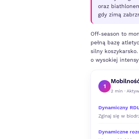
oraz biathlone
gdy zimą zabrz
Off-season to mo
pełną bazę atletyc
silny koszykarsko
o wysokiej intens
Mobilnoś
1
2 min · Akty
Dynamiczny RDL
Zginaj się w biodr
Dynamiczne roz