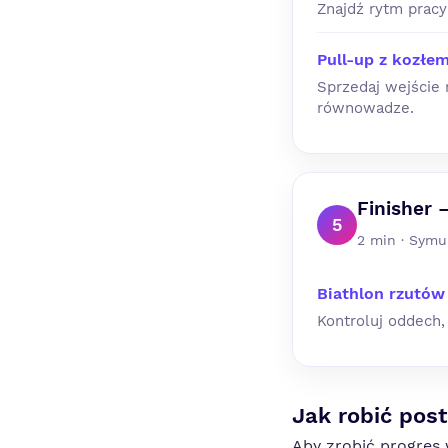
Znajdź rytm prac
Pull-up z kozłe
Sprzedaj wejście
równowadze.
Finisher 
5
2 min · Symul
Biathlon rzutów
Kontroluj oddech,
Jak robić pos
Aby zrobić progres