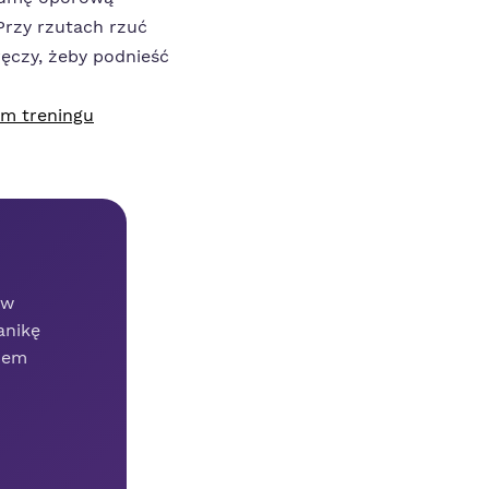
Przy rzutach rzuć
bręczy, żeby podnieść
m treningu
 w
anikę
onem