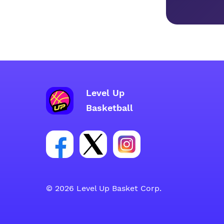
Level Up
Basketball
Link do grupy społecznościowej na
Link do konta na Twitterze g
Link do konta na Inst
© 2026 Level Up Basket Corp.