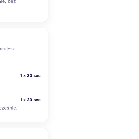
nie, bez
acujesz
1 x 30 sec
1 x 30 sec
cześnie.