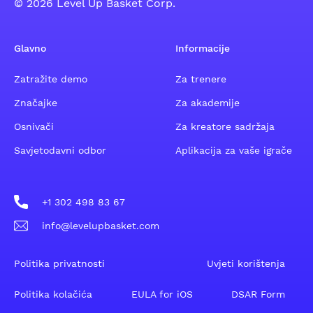
© 2026 Level Up Basket Corp.
Glavno
Informacije
Zatražite demo
Za trenere
Značajke
Za akademije
Osnivači
Za kreatore sadržaja
Savjetodavni odbor
Aplikacija za vaše igrače
+1 302 498 83 67
info@levelupbasket.com
Politika privatnosti
Uvjeti korištenja
Politika kolačića
EULA for iOS
DSAR Form