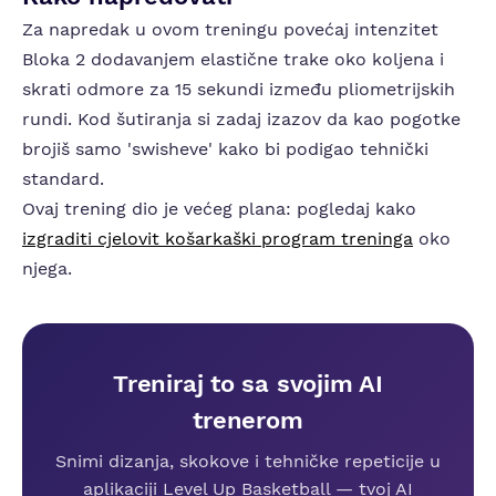
Za napredak u ovom treningu povećaj intenzitet
Bloka 2 dodavanjem elastične trake oko koljena i
skrati odmore za 15 sekundi između pliometrijskih
rundi. Kod šutiranja si zadaj izazov da kao pogotke
brojiš samo 'swisheve' kako bi podigao tehnički
standard.
Ovaj trening dio je većeg plana: pogledaj kako
izgraditi cjelovit košarkaški program treninga
oko
njega.
Treniraj to sa svojim AI
trenerom
Snimi dizanja, skokove i tehničke repeticije u
aplikaciji Level Up Basketball — tvoj AI