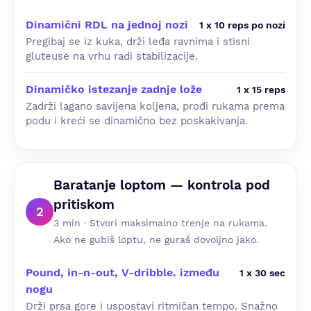
Dinamični RDL na jednoj nozi
1 x 10 reps po nozi
Pregibaj se iz kuka, drži leđa ravnima i stisni
gluteuse na vrhu radi stabilizacije.
Dinamičko istezanje zadnje lože
1 x 15 reps
Zadrži lagano savijena koljena, prođi rukama prema
podu i kreći se dinamično bez poskakivanja.
Baratanje loptom — kontrola pod
pritiskom
2
3 min · Stvori maksimalno trenje na rukama.
Ako ne gubiš loptu, ne guraš dovoljno jako.
Pound, in-n-out, V-dribble. između
1 x 30 sec
nogu
Drži prsa gore i uspostavi ritmičan tempo. Snažno