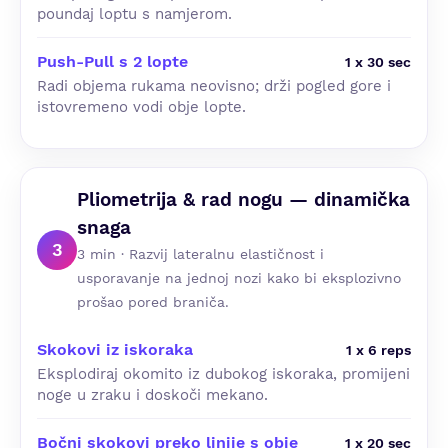
poundaj loptu s namjerom.
Push-Pull s 2 lopte
1 x 30 sec
Radi objema rukama neovisno; drži pogled gore i
istovremeno vodi obje lopte.
Pliometrija & rad nogu — dinamička
snaga
3
3 min · Razvij lateralnu elastičnost i
usporavanje na jednoj nozi kako bi eksplozivno
prošao pored braniča.
Skokovi iz iskoraka
1 x 6 reps
Eksplodiraj okomito iz dubokog iskoraka, promijeni
noge u zraku i doskoči mekano.
Bočni skokovi preko linije s obje
1 x 20 sec