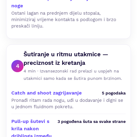
noge
Ostani lagan na prednjem dijelu stopala,
minimiziraj vrijeme kontakta s podlogom i brzo
preskači liniju.
Šutiranje u ritmu utakmice —
preciznost iz kretanja
4
4 min · Izvansezonski rad prelazi u uspjeh na
utakmici samo kada se šutira punom brzinom.
Catch and shoot zagrijavanje
5 pogodaka
Pronađi ritam rada nogu, uđi u dodavanje i digni se
u jednom fluidnom pokretu.
Pull-up šutevi s
3 pogođena šuta sa svake strane
krila nakon
driblinga između