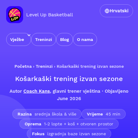
Hrvatski
Level Up Basketball
Vježbe
Treninzi
Blog
O nama
Početna
›
Treninzi
›
Košarkaški trening izvan sezone
Košarkaški trening izvan sezone
Autor
Coach Kans
, glavni trener vještina · Objavljeno
June 2026
Razina
srednja škola & više
Vrijeme
45 min
Oprema
1-2 lopte + koš + otvoren prostor
Fokus
izgradnja baze izvan sezone