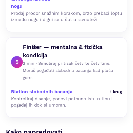
nogu
Prodaj prodor snažnim korakom, brzo prebaci loptu
između nogu i digni se u šut u ravnoteži.
Finišer — mentalna & fizička
kondicija
5
2 min · Simuliraj pritisak četvrte četvrtine.
Moraš pogađati slobodna bacanja kad pluća
gore.
Biatlon slobodnih bacanja
1 krug
Kontroliraj disanje, ponovi potpuno istu rutinu i
pogađaj ih dok si umoran.
Kako napredovati