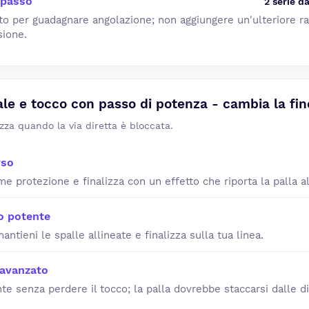
 passo
2 serie d
to per guadagnare angolazione; non aggiungere un'ulteriore r
sione.
ale e tocco con passo di potenza - cambia la fin
izza quando la via diretta è bloccata.
rso
ome protezione e finalizza con un effetto che riporta la palla a
o potente
antieni le spalle allineate e finalizza sulla tua linea.
 avanzato
e senza perdere il tocco; la palla dovrebbe staccarsi dalle d