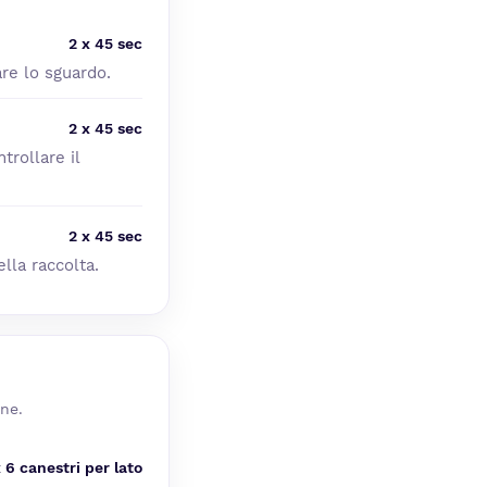
2 x 45 sec
are lo sguardo.
2 x 45 sec
trollare il
2 x 45 sec
lla raccolta.
one.
x 6 canestri per lato