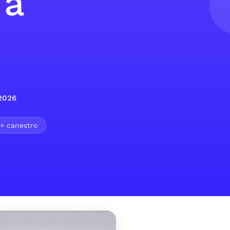
 a
 2026
+ canestro