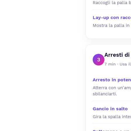
Raccogli la palla 
Lay-up con racco
Mostra la palla in
Arresti di
3
7 min · Usa i
Arresto in potenz
Atterra con un'amp
sbilanciarti.
Gancio in salto
Gira la spalla inte