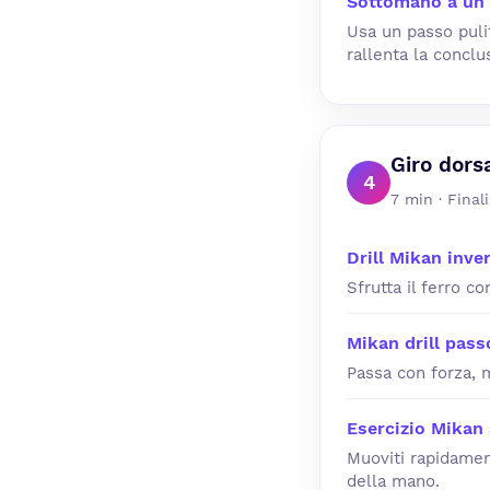
Sottomano a un
Usa un passo puli
rallenta la conclu
Giro dors
4
7 min · Final
Drill Mikan inve
Sfrutta il ferro c
Mikan drill pass
Passa con forza, m
Esercizio Mikan
Muoviti rapidament
della mano.