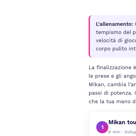
L'allenamento:
C
tempismo del p
velocità di gio
corpo pulito int
La finalizzazione 
le prese e gli ango
Mikan, cambia l'ang
passi di potenza. 
che la tua mano d
Mikan tou
1
6 min · Svil