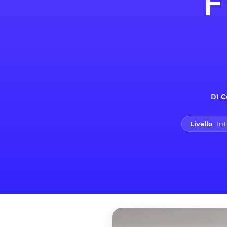
F
Di
C
Livello
Int