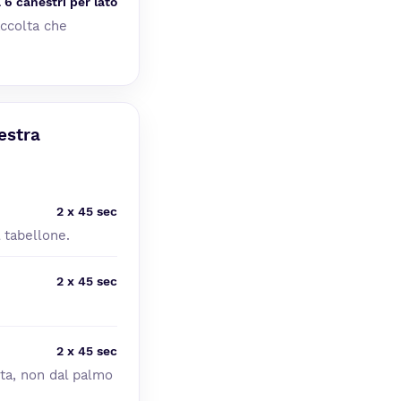
a 6 canestri per lato
accolta che
estra
2 x 45 sec
l tabellone.
2 x 45 sec
2 x 45 sec
ita, non dal palmo