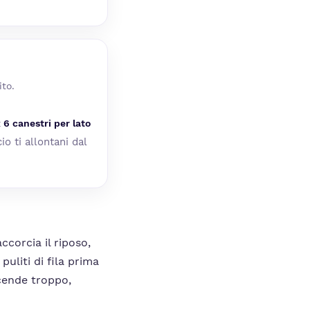
to.
x 6 canestri per lato
io ti allontani dal
corcia il riposo,
uliti di fila prima
scende troppo,