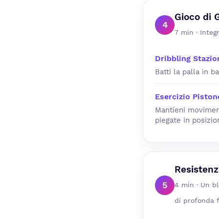
Gioco di 
4
7 min · Integ
Dribbling Stazi
Batti la palla in
Esercizio Piston
Mantieni moviment
piegate in posizio
Resistenz
5
4 min · Un bl
di profonda f