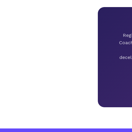
Regi
Coach
decel