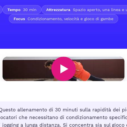
Tempo
30 min
Attrezzatura
Spazio aperto, una linea e 
Focus
Condizionamento, velocità e gioco di gambe
uesto allenamento di 30 minuti sulla rapidità dei pi
iocatori che necessitano di condizionamento specific
i jogging a lunga distanza. Si concentra sia sul gioco