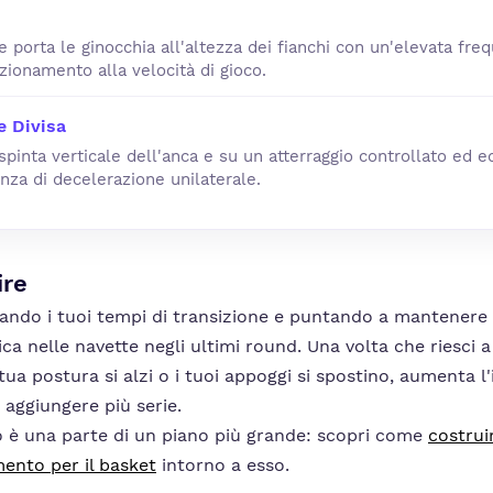
 porta le ginocchia all'altezza dei fianchi con un'elevata fre
izionamento alla velocità di gioco.
e Divisa
spinta verticale dell'anca e su un atterraggio controllato ed e
nza di decelerazione unilaterale.
ire
ando i tuoi tempi di transizione e puntando a mantenere 
ca nelle navette negli ultimi round. Una volta che riesci a
ua postura si alzi o i tuoi appoggi si spostino, aumenta l'
i aggiungere più serie.
 è una parte di un piano più grande: scopri come
costru
ento per il basket
intorno a esso.