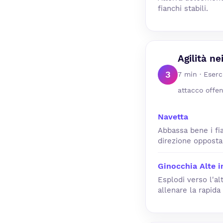
fianchi stabili.
Agilità ne
3
7 min · Eserc
attacco offen
Navetta
Abbassa bene i fi
direzione opposta
Ginocchia Alte i
Esplodi verso l'al
allenare la rapida