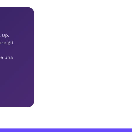
l Up.
re gli
re una