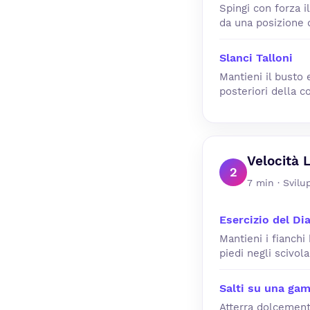
Spingi con forza i
da una posizione 
Slanci Talloni
Mantieni il busto 
posteriori della c
Velocità 
2
7 min · Svilu
Esercizio del D
Mantieni i fianchi 
piedi negli scivola
Salti su una gam
Atterra dolcement