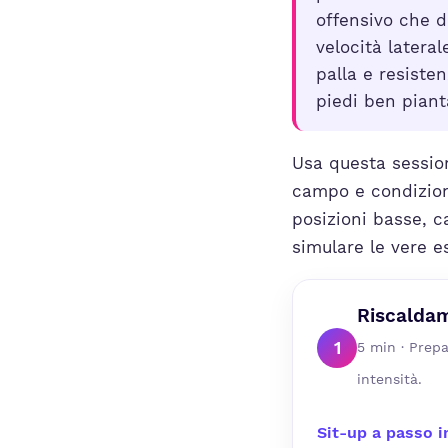
offensivo che d
velocità latera
palla e resisten
piedi ben piant
Usa questa session
campo e condizion
posizioni basse, c
simulare le vere es
Riscaldam
1
5 min · Prepa
intensità.
Sit-up a passo 