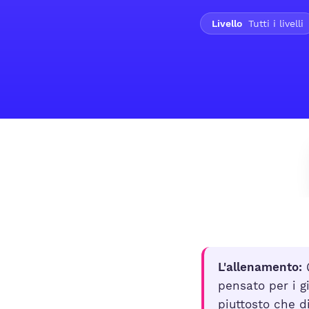
Livello
Tutti i livelli
L'allenamento:
Q
pensato per i g
piuttosto che d