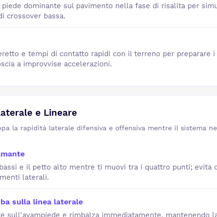
l piede dominante sul pavimento nella fase di risalita per sim
di crossover bassa.
eretto e tempi di contatto rapidi con il terreno per preparare 
oscia a improvvise accelerazioni.
Laterale e Lineare
ppa la rapidità laterale difensiva e offensiva mentre il sistema ne
iamante
bassi e il petto alto mentre ti muovi tra i quattro punti; evita d
menti laterali.
ba sulla linea laterale
e sull'avampiede e rimbalza immediatamente, mantenendo la c