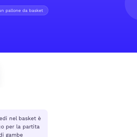
un pallone da basket
edi nel basket è
o per la partita
 di gambe