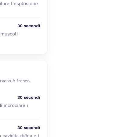
ulare l'esplosione
30 secondi
i muscoli
rvoso è fresco.
30 secondi
i incrociare i
30 secondi
aviglia rigida e i