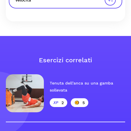
+
1
Velocità
Esercizi correlati
Tenuta dell'anca su una gamba
sollevata
2
5