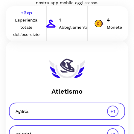
nostra app mobile oggi stesso.
+
2
xp
1
4
Esperienza
totale
Abbigliamento
Monete
dell'esercizio
Atletismo
+
1
Agilità