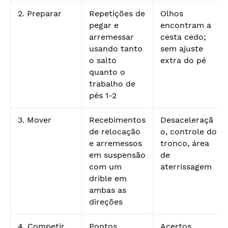
2. Preparar
Repetições de
Olhos
pegar e
encontram a
arremessar
cesta cedo;
usando tanto
sem ajuste
o salto
extra do pé
quanto o
trabalho de
pés 1-2
3. Mover
Recebimentos
Desaceleraçã
de relocação
o, controle do
e arremessos
tronco, área
em suspensão
de
com um
aterrissagem
drible em
ambas as
direções
4. Competir
Pontos
Acertos,