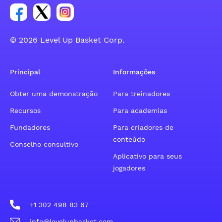
Link para o grupo social da conta do Facebook
Link para o grupo social da conta do tweeter
Link para o grupo social da conta do inst
© 2026 Level Up Basket Corp.
Principal
Informações
Obter uma demonstração
Para treinadores
Recursos
Para academias
Fundadores
Para criadores de
conteúdo
Conselho consultivo
Aplicativo para seus
jogadores
+1 302 498 83 67
info@levelupbasket.com