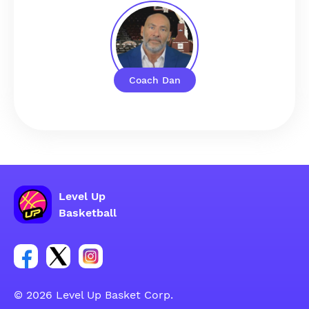
Coach Dan
Level Up
Basketball
Link para o grupo social da conta do Facebook
Link para o grupo social da conta do tweeter
Link para o grupo social da conta do inst
© 2026 Level Up Basket Corp.