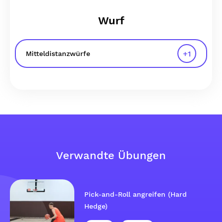
Wurf
+
1
Mitteldistanzwürfe
Verwandte Übungen
Pick-and-Roll angreifen (Hard
Hedge)