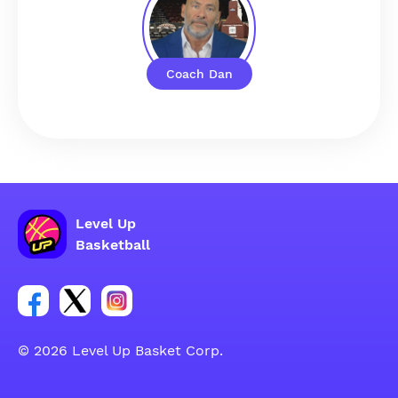
Coach Dan
Level Up
Basketball
Link zur Facebook-Gruppe
Link zum Tweeter-Account
Link zum Instagram-Account
© 2026 Level Up Basket Corp.