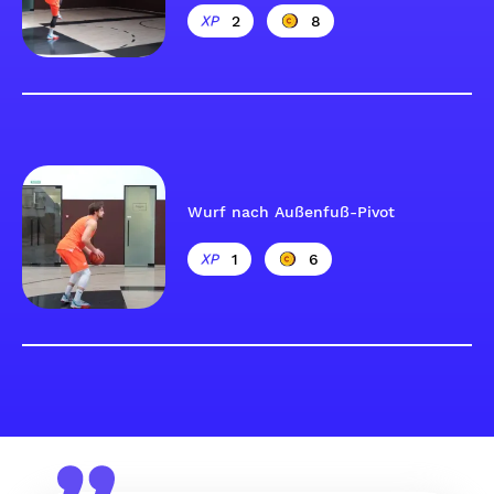
2
8
Wurf nach Außenfuß-Pivot
1
6