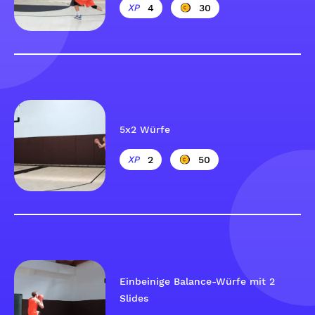
4
30
5x2 Würfe
2
50
Einbeinige Balance-Würfe mit 2
Slides