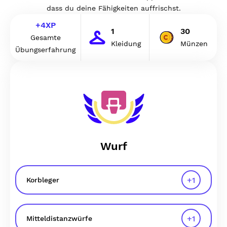
dass du deine Fähigkeiten auffrischst.
+
4
XP
1
30
Gesamte
Kleidung
Münzen
Übungserfahrung
Wurf
+
1
Korbleger
+
1
Mitteldistanzwürfe