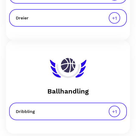
+
1
Dreier
Ballhandling
+
1
Dribbling