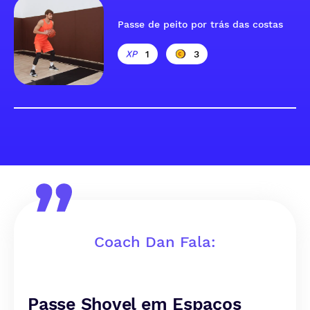
Passe de peito por trás das costas
1
3
Coach Dan Fala:
Passe Shovel em Espaços