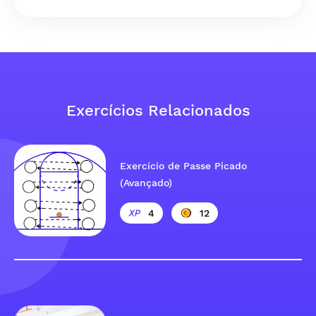
Exercícios Relacionados
Exercício de Passe Picado
(Avançado)
4
12