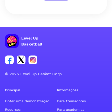
Level Up
Basketball
Link para o grupo social da conta do Facebook
Link para o grupo social da conta do tweeter
Link para o grupo social da conta do inst
© 2026 Level Up Basket Corp.
Principal
Informações
Obter uma demonstração
Para treinadores
Recursos
Para academias