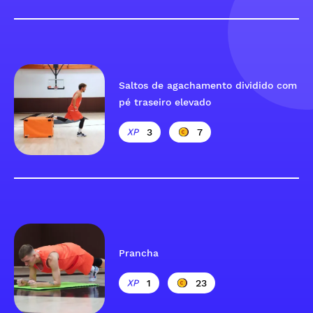
Saltos de agachamento dividido com
pé traseiro elevado
3
7
Prancha
1
23