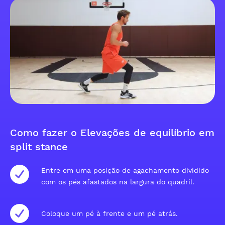
Como fazer o Elevações de equilíbrio em
split stance
Entre em uma posição de agachamento dividido
com os pés afastados na largura do quadril.
Coloque um pé à frente e um pé atrás.