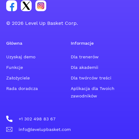
Link do grupy społecznościowej na Facebooku
Link do konta na Twitterze grupy społecznościo
Link do konta na Instagramie grupy społe
© 2026 Level Up Basket Corp.
Główna
Informacje
Uzyskaj demo
Dla trenerów
Funkcje
Dla akademii
Założyciele
Dla twórców treści
Rada doradcza
Aplikacja dla Twoich
zawodników
+1 302 498 83 67
info@levelupbasket.com