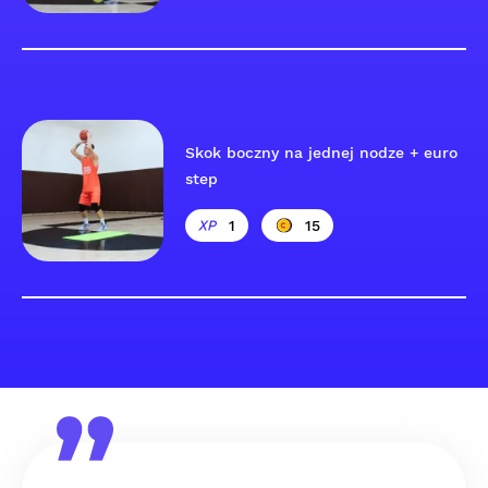
Skok boczny na jednej nodze + euro
step
1
15