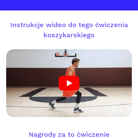
Instrukcje wideo do tego ćwiczenia
koszykarskiego
Nagrody za to ćwiczenie