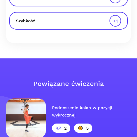
+
1
Szybkość
Powiązane ćwiczenia
Podnoszenie kolan w pozycji
wykrocznej
2
5