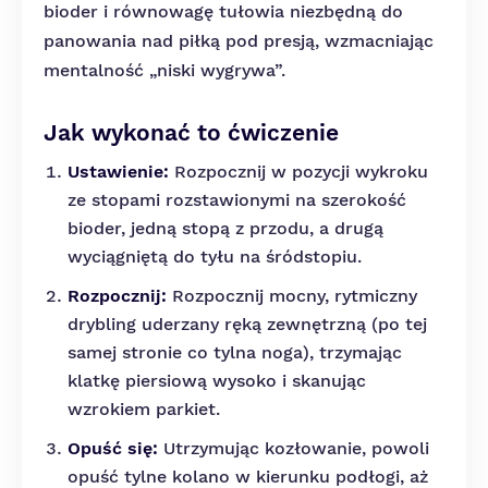
bioder i równowagę tułowia niezbędną do
panowania nad piłką pod presją, wzmacniając
mentalność „niski wygrywa”.
Jak wykonać to ćwiczenie
Ustawienie:
Rozpocznij w pozycji wykroku
ze stopami rozstawionymi na szerokość
bioder, jedną stopą z przodu, a drugą
wyciągniętą do tyłu na śródstopiu.
Rozpocznij:
Rozpocznij mocny, rytmiczny
drybling uderzany ręką zewnętrzną (po tej
samej stronie co tylna noga), trzymając
klatkę piersiową wysoko i skanując
wzrokiem parkiet.
Opuść się:
Utrzymując kozłowanie, powoli
opuść tylne kolano w kierunku podłogi, aż