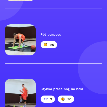
Pół-burpees
20
Szybka praca nóg na boki
3
30