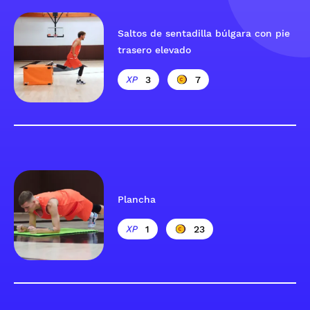
Saltos de sentadilla búlgara con pie
trasero elevado
3
7
Plancha
1
23