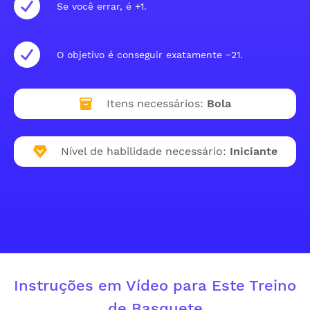
Se você errar, é +1.
O objetivo é conseguir exatamente −21.
Itens necessários:
Bola
Nível de habilidade necessário:
Iniciante
Instruções em Vídeo para Este Treino
de Basquete