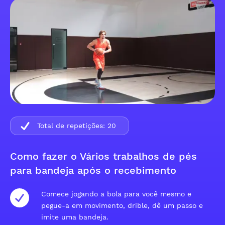
Total de repetições:
20
Como fazer o Vários trabalhos de pés
para bandeja após o recebimento
Comece jogando a bola para você mesmo e
pegue-a em movimento, drible, dê um passo e
imite uma bandeja.