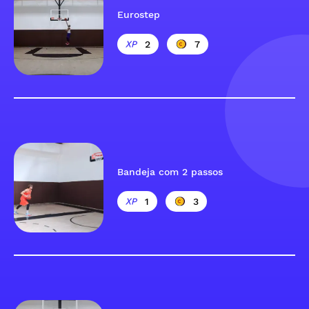
Eurostep
2
7
Bandeja com 2 passos
1
3