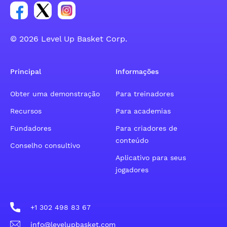
Link para o grupo social da conta do Facebook
Link para o grupo social da conta do tweeter
Link para o grupo social da conta do inst
© 2026 Level Up Basket Corp.
Principal
Informações
Obter uma demonstração
Para treinadores
Recursos
Para academias
Fundadores
Para criadores de
conteúdo
Conselho consultivo
Aplicativo para seus
jogadores
+1 302 498 83 67
info@levelupbasket.com