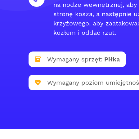
na nodze wewnętrznej, aby 
stronę kosza, a następnie u
krzyżowego, aby zaatakowa
kozłem i oddać rzut.
Wymagany sprzęt:
Piłka
Wymagany poziom umiejętnoś