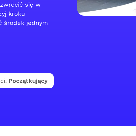
zwrócić się w
żyj kroku
ć środek jednym
ci:
Początkujący