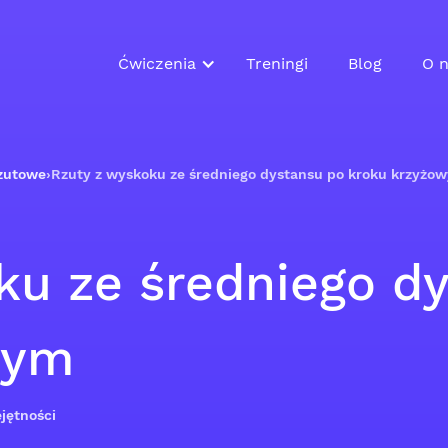
Ćwiczenia
Treningi
Blog
O n
rzutowe
›
Rzuty z wyskoku ze średniego dystansu po kroku krzyżo
ku ze średniego d
wym
jętności