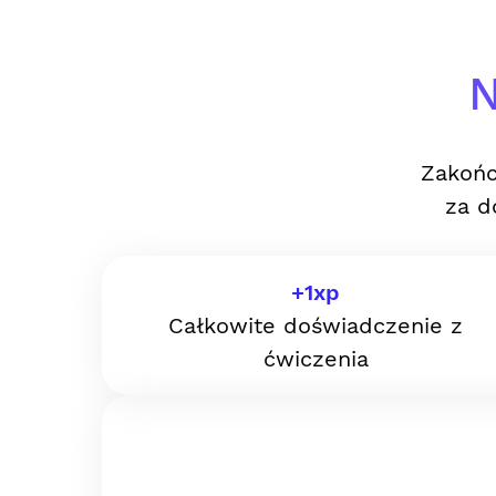
N
Zakońc
za d
+
1
xp
Całkowite doświadczenie z
ćwiczenia