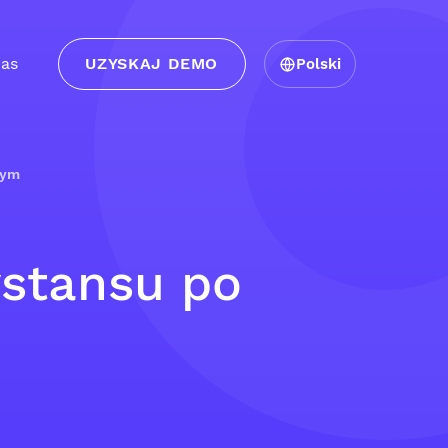
as
UZYSKAJ DEMO
Polski
wym
ystansu po