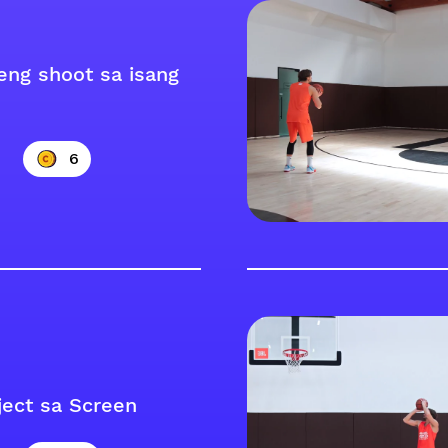
eng shoot sa isang
6
ject sa Screen