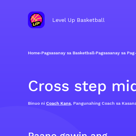
Level Up Basketball
Home
›
Pagsasanay sa Basketball
›
Pagsasanay sa Pag
Cross step mi
Binuo ni
Coach Kans
, Pangunahing Coach sa Kasan
Paano gawin ang