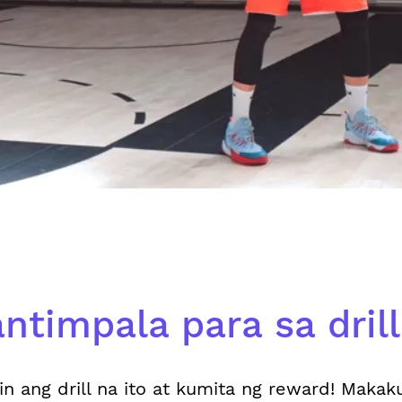
ntimpala para sa drill 
in ang drill na ito at kumita ng reward! Makak