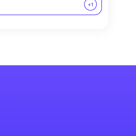
+
1
s