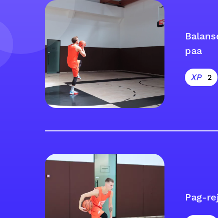
Balans
paa
2
Pag-re