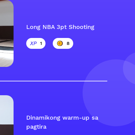
Long NBA 3pt Shooting
1
8
Dinamikong warm-up sa
pagtira