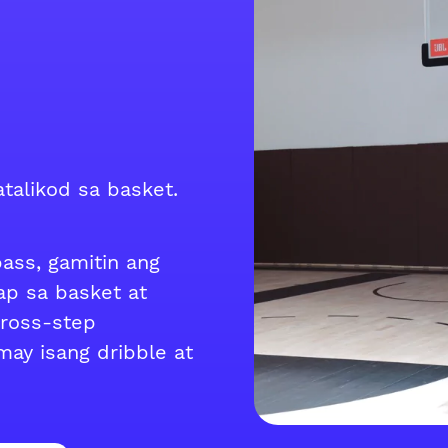
talikod sa basket.
ass, gamitin ang
ap sa basket at
cross-step
ay isang dribble at