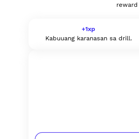
reward
+
1
xp
Kabuuang karanasan sa drill.