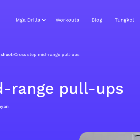
Mga Drills
Workouts
Blog
Tungkol
-shoot
›
Cross step mid-range pull-ups
d-range pull-ups
ayan