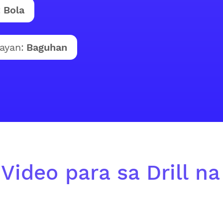
:
Bola
ayan:
Baguhan
Video para sa Drill na