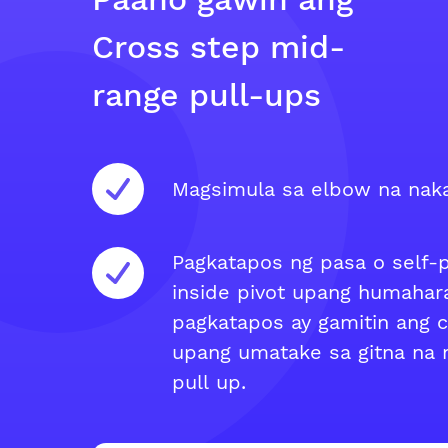
Cross step mid-
range pull-ups
Magsimula sa elbow na naka
Pagkatapos ng pasa o self-p
inside pivot upang humahar
pagkatapos ay gamitin ang 
upang umatake sa gitna na m
pull up.