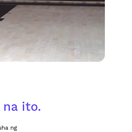
na ito.
uha ng