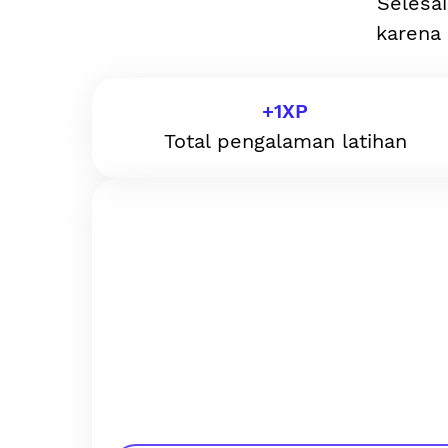
Selesai
karena 
+
1
XP
Total pengalaman latihan