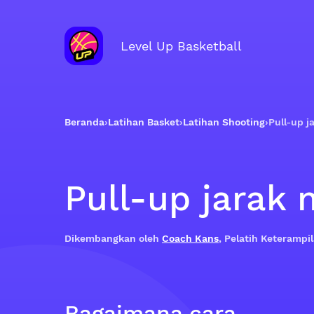
Level Up Basketball
Beranda
›
Latihan Basket
›
Latihan Shooting
›
Pull-up j
Pull-up jarak
Dikembangkan oleh
Coach Kans
, Pelatih Keteramp
Bagaimana cara