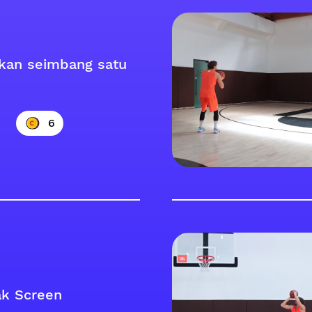
kan seimbang satu
6
k Screen