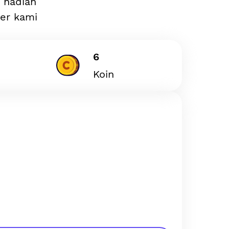
n hadiah
ler kami
6
Koin