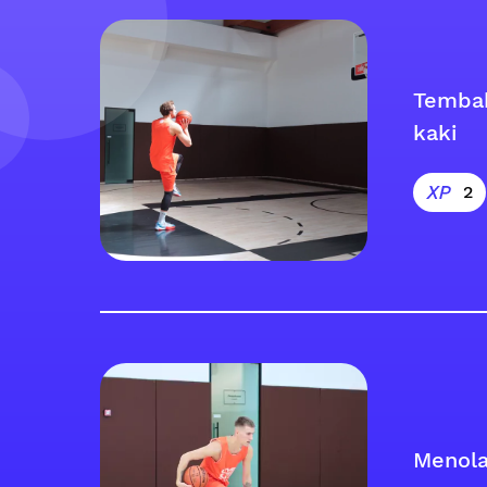
Temba
kaki
2
Menola