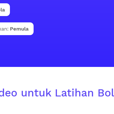
la
kan:
Pemula
ideo untuk Latihan Bol