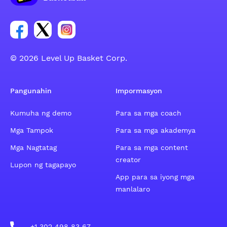
Link para sa social group ng Facebook account
Link para sa social group ng tweeter account
Link para sa social group ng Instagram ac
© 2026 Level Up Basket Corp.
Pangunahin
Impormasyon
Kumuha ng demo
Para sa mga coach
Mga Tampok
Para sa mga akademya
Mga Nagtatag
Para sa mga content
creator
Lupon ng tagapayo
App para sa iyong mga
manlalaro
+1 302 498 83 67