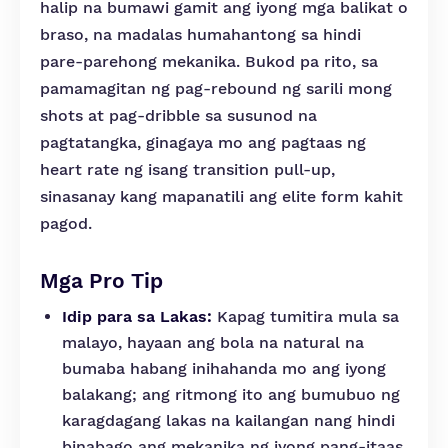
halip na bumawi gamit ang iyong mga balikat o
braso, na madalas humahantong sa hindi
pare-parehong mekanika. Bukod pa rito, sa
pamamagitan ng pag-rebound ng sarili mong
shots at pag-dribble sa susunod na
pagtatangka, ginagaya mo ang pagtaas ng
heart rate ng isang transition pull-up,
sinasanay kang mapanatili ang elite form kahit
pagod.
Mga Pro Tip
Idip para sa Lakas:
Kapag tumitira mula sa
malayo, hayaan ang bola na natural na
bumaba habang inihahanda mo ang iyong
balakang; ang ritmong ito ang bumubuo ng
karagdagang lakas na kailangan nang hindi
binabago ang mekanika ng iyong pang-itaas