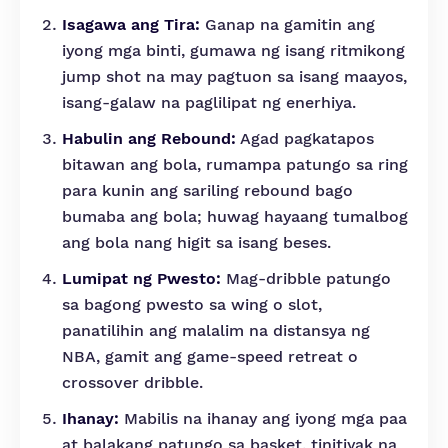
Isagawa ang Tira:
Ganap na gamitin ang
iyong mga binti, gumawa ng isang ritmikong
jump shot na may pagtuon sa isang maayos,
isang-galaw na paglilipat ng enerhiya.
Habulin ang Rebound:
Agad pagkatapos
bitawan ang bola, rumampa patungo sa ring
para kunin ang sariling rebound bago
bumaba ang bola; huwag hayaang tumalbog
ang bola nang higit sa isang beses.
Lumipat ng Pwesto:
Mag-dribble patungo
sa bagong pwesto sa wing o slot,
panatilihin ang malalim na distansya ng
NBA, gamit ang game-speed retreat o
crossover dribble.
Ihanay:
Mabilis na ihanay ang iyong mga paa
at balakang patungo sa basket, tinitiyak na