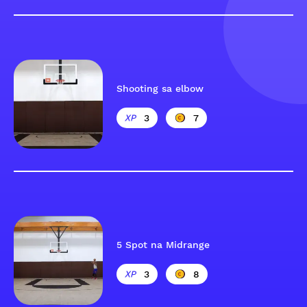
Shooting sa elbow
3
7
5 Spot na Midrange
3
8