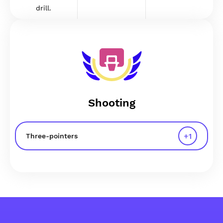
drill.
Shooting
+
1
Three-pointers