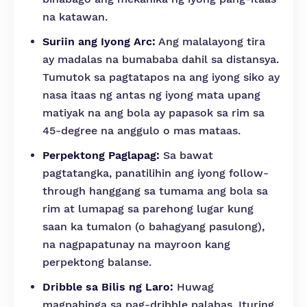
na katawan.
Suriin ang Iyong Arc:
Ang malalayong tira
ay madalas na bumababa dahil sa distansya.
Tumutok sa pagtatapos na ang iyong siko ay
nasa itaas ng antas ng iyong mata upang
matiyak na ang bola ay papasok sa rim sa
45-degree na anggulo o mas mataas.
Perpektong Paglapag:
Sa bawat
pagtatangka, panatilihin ang iyong follow-
through hanggang sa tumama ang bola sa
rim at lumapag sa parehong lugar kung
saan ka tumalon (o bahagyang pasulong),
na nagpapatunay na mayroon kang
perpektong balanse.
Dribble sa Bilis ng Laro:
Huwag
magpahinga sa pag-dribble palabas. Ituring