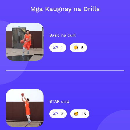
Mga Kaugnay na Drills
Basic na curl
1
5
STAR drill
3
15