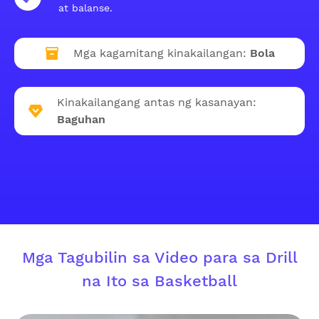
at balanse.
Mga kagamitang kinakailangan:
Bola
Kinakailangang antas ng kasanayan:
Baguhan
Mga Tagubilin sa Video para sa Drill
na Ito sa Basketball