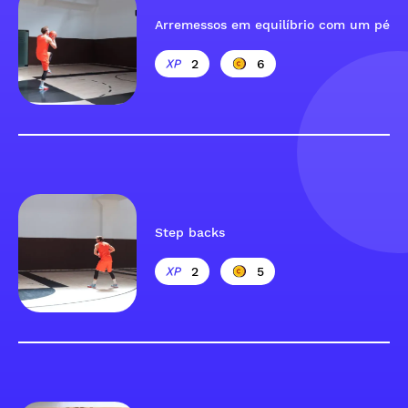
Arremessos em equilíbrio com um pé
2
6
Step backs
2
5