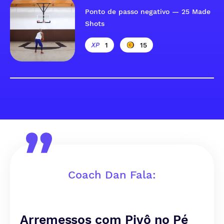
Ponto de passo negativo — 25 Made
Shots
1
15
Coach Dan Fala:
Arremessos com Pivô no Pé