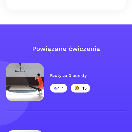
Powiązane ćwiczenia
Rzuty za 3 punkty
1
15