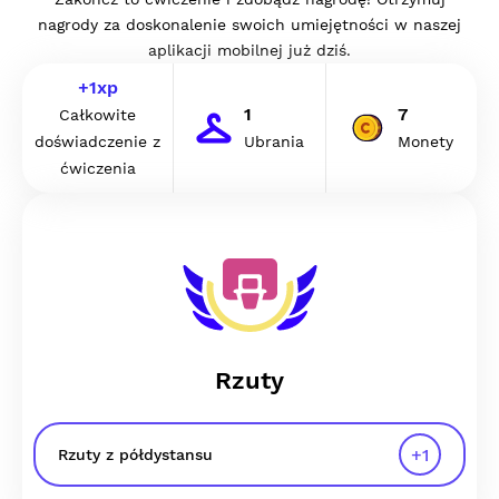
nagrody za doskonalenie swoich umiejętności w naszej
aplikacji mobilnej już dziś.
+
1
xp
1
7
Całkowite
doświadczenie z
Ubrania
Monety
ćwiczenia
Rzuty
+
1
Rzuty z półdystansu