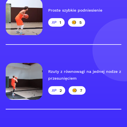
Proste szybkie podniesienie
1
5
Rzuty z równowagi na jednej nodze z
przesunięciem
2
7