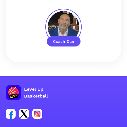
Coach Dan
Level Up
Basketball
Link do grupy społecznościowej na Facebooku
Link do konta na Twitterze grupy społecznościo
Link do konta na Instagramie grupy społe