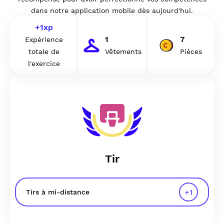
dans notre application mobile dès aujourd'hui.
+
1
xp
1
7
Expérience
totale de
Vêtements
Pièces
l'exercice
Tir
+
1
Tirs à mi-distance