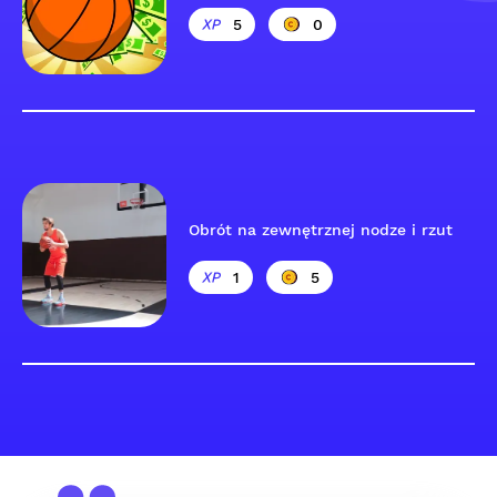
5
0
Obrót na zewnętrznej nodze i rzut
1
5