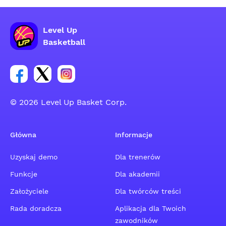
Level Up
Basketball
Link do grupy społecznościowej na Facebooku
Link do konta na Twitterze grupy społecznościo
Link do konta na Instagramie grupy społe
© 2026 Level Up Basket Corp.
Główna
Informacje
Uzyskaj demo
Dla trenerów
Funkcje
Dla akademii
Założyciele
Dla twórców treści
Rada doradcza
Aplikacja dla Twoich
zawodników