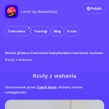
Polski
Level Up Basketball
Ćwiczenia
Treningi
Blog
O nas
Strona główna
›
Ćwiczenia koszykarskie
›
Ćwiczenia rzutowe
›
Rzuty z wahania
Rzuty z wahania
Opracowane przez
Coach Kans
, Główny trener
umiejętności