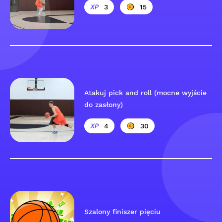
3
15
Atakuj pick and roll (mocne wyjście
do zasłony)
4
30
Szalony finiszer pięciu