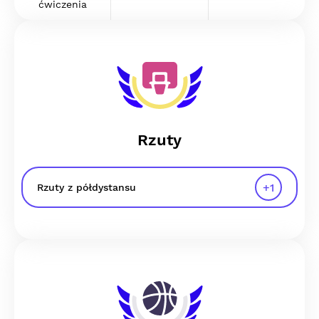
ćwiczenia
Rzuty
+
1
Rzuty z półdystansu