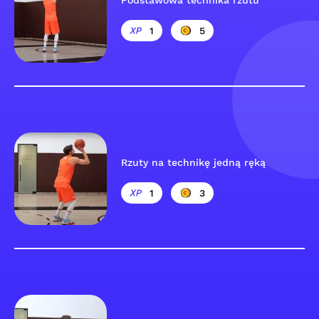
Podstawowa technika rzutu
1
5
Rzuty na technikę jedną ręką
1
3