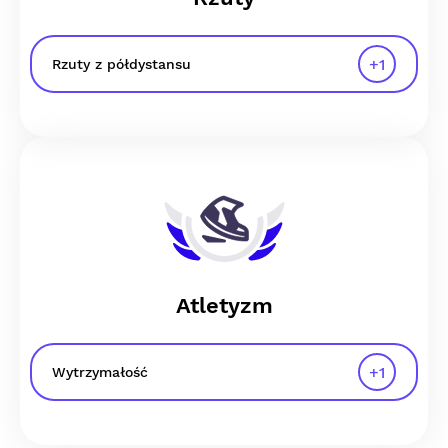
+
1
Rzuty z półdystansu
Atletyzm
+
1
Wytrzymałość