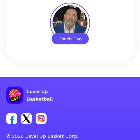
Coach Dan
Level Up
Basketball
Link do grupy społecznościowej na Facebooku
Link do konta na Twitterze grupy społecznościo
Link do konta na Instagramie grupy społe
© 2026 Level Up Basket Corp.