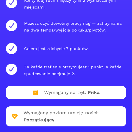
Kontynuuj ruch między tymi 2 wyznaczonymi
miejscami.
Możesz użyć dowolnej pracy nóg — zatrzymania
na dwa tempa/wyjścia po łuku/pivotów.
Celem jest zdobycie 7 punktów.
Za każde trafienie otrzymujesz 1 punkt, a każde
spudłowanie odejmuje 2.
Wymagany sprzęt:
Piłka
Wymagany poziom umiejętności:
Początkujący