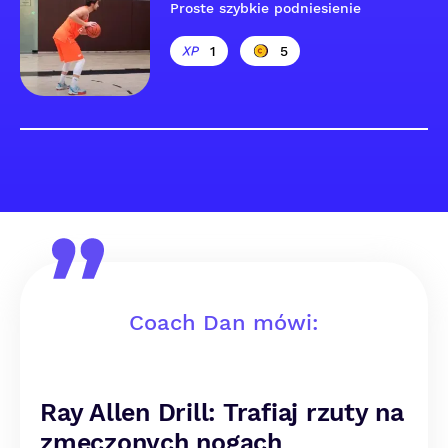
Proste szybkie podniesienie
1
5
Coach Dan mówi:
Ray Allen Drill: Trafiaj rzuty na
zmęczonych nogach