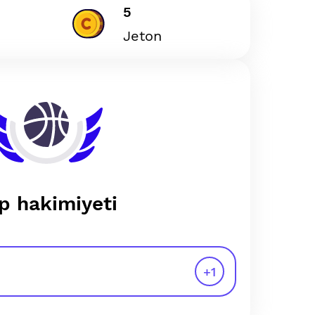
5
Jeton
p hakimiyeti
+
1