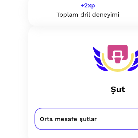
+
2
xp
Toplam dril deneyimi
Şut
Orta mesafe şutlar