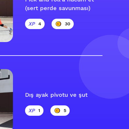
(sert perde savunması)
4
30
Dış ayak pivotu ve şut
1
5