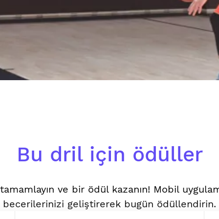
Bu dril için ödüller
i tamamlayın ve bir ödül kazanın! Mobil uygul
becerilerinizi geliştirerek bugün ödüllendirin.