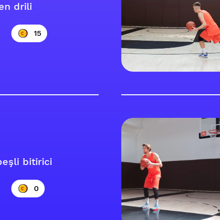
en drili
15
eşli bitirici
0