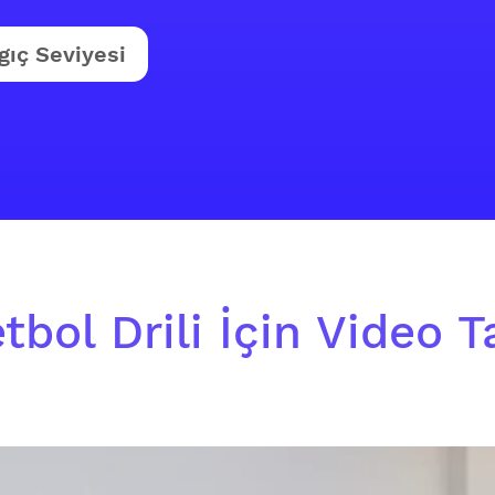
gıç Seviyesi
bol Drili İçin Video T