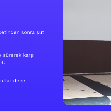
ketinden sonra şut
p sürerek karşı
et.
şutlar dene.