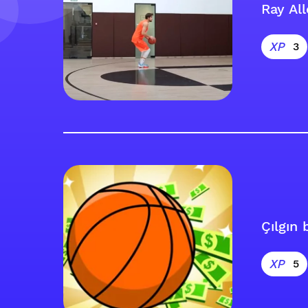
Ray All
3
Çılgın b
5