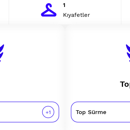
1
Kıyafetler
To
Top Sürme
+
1