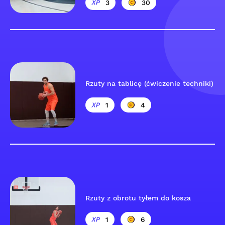
3
30
Rzuty na tablicę (ćwiczenie techniki)
1
4
Rzuty z obrotu tyłem do kosza
1
6