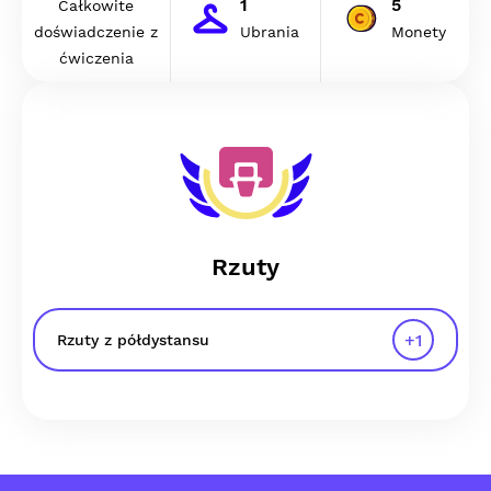
1
5
Całkowite
doświadczenie z
Ubrania
Monety
ćwiczenia
Rzuty
+
1
Rzuty z półdystansu