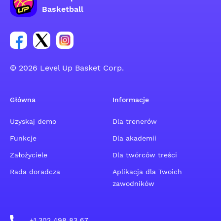
Basketball
Link do grupy społecznościowej na Facebooku
Link do konta na Twitterze grupy społecznościo
Link do konta na Instagramie grupy społe
© 2026 Level Up Basket Corp.
Główna
Informacje
Uzyskaj demo
Dla trenerów
Funkcje
Dla akademii
Założyciele
Dla twórców treści
Rada doradcza
Aplikacja dla Twoich
zawodników
+1 302 498 83 67