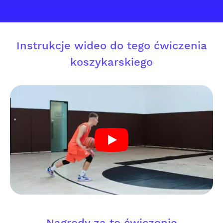
Instrukcje wideo do tego ćwiczenia
koszykarskiego
Nagrody za to ćwiczenie