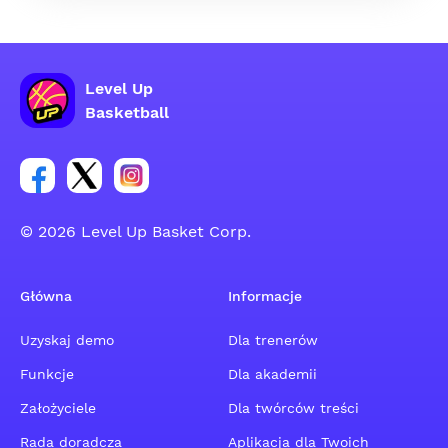
Level Up
Basketball
Link do grupy społecznościowej na Facebooku
Link do konta na Twitterze grupy społecznościo
Link do konta na Instagramie grupy społe
© 2026 Level Up Basket Corp.
Główna
Informacje
Uzyskaj demo
Dla trenerów
Funkcje
Dla akademii
Założyciele
Dla twórców treści
Rada doradcza
Aplikacja dla Twoich