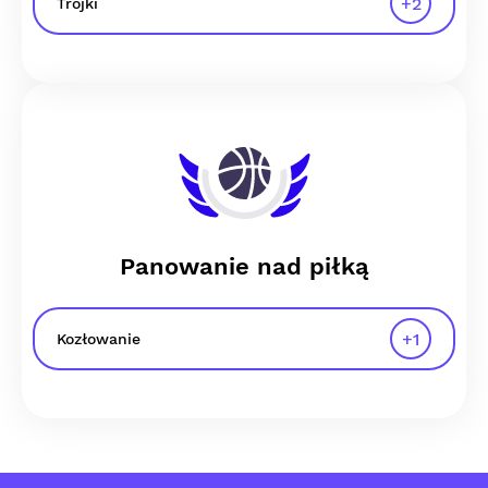
+
2
Trójki
Panowanie nad piłką
+
1
Kozłowanie