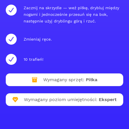
Zacznij na skrzydle — weź piłkę, drybluj między
nogami i jednocześnie przesuń się na bok,
następnie użyj dryblingu górą i rzuć.
Zmieniaj ręce.
10 trafień!
Wymagany sprzęt:
Piłka
Wymagany poziom umiejętności:
Ekspert