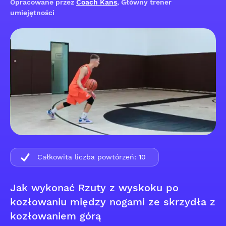
Opracowane przez
Coach Kans
, Główny trener
umiejętności
Całkowita liczba powtórzeń:
10
Jak wykonać Rzuty z wyskoku po
kozłowaniu między nogami ze skrzydła z
kozłowaniem górą