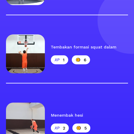
Tembakan formasi squat dalam
1
6
Menembak hesi
2
5