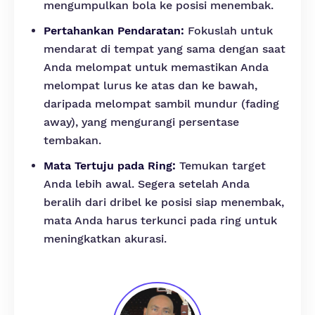
mengumpulkan bola ke posisi menembak.
Pertahankan Pendaratan:
Fokuslah untuk
mendarat di tempat yang sama dengan saat
Anda melompat untuk memastikan Anda
melompat lurus ke atas dan ke bawah,
daripada melompat sambil mundur (fading
away), yang mengurangi persentase
tembakan.
Mata Tertuju pada Ring:
Temukan target
Anda lebih awal. Segera setelah Anda
beralih dari dribel ke posisi siap menembak,
mata Anda harus terkunci pada ring untuk
meningkatkan akurasi.