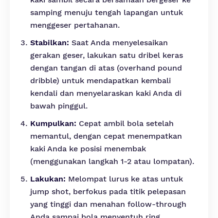
samping menuju tengah lapangan untuk
menggeser pertahanan.
Stabilkan:
Saat Anda menyelesaikan
gerakan geser, lakukan satu dribel keras
dengan tangan di atas (overhand pound
dribble) untuk mendapatkan kembali
kendali dan menyelaraskan kaki Anda di
bawah pinggul.
Kumpulkan:
Cepat ambil bola setelah
memantul, dengan cepat menempatkan
kaki Anda ke posisi menembak
(menggunakan langkah 1-2 atau lompatan).
Lakukan:
Melompat lurus ke atas untuk
jump shot, berfokus pada titik pelepasan
yang tinggi dan menahan follow-through
Anda sampai bola menyentuh ring.