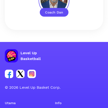
Coach Dan
Level Up
Basketball
Tautan untuk grup sosial akun Facebook
Tautan untuk grup sosial akun Tweeter
Tautan untuk grup sosial akun Instagram
© 2026 Level Up Basket Corp.
Utama
Info