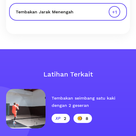
+
1
Tembakan Jarak Menengah
Latihan Terkait
Tembakan seimbang satu kaki
dengan 2 geseran
2
8