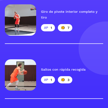
Giro de pivote interior completo y
tiro
1
7
Saltos con rápida recogida
1
3