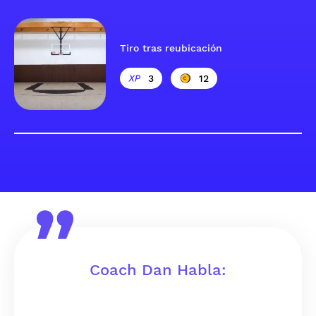
Tiro tras reubicación
3
12
Coach Dan Habla: