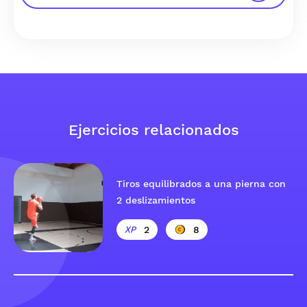
Ejercicios relacionados
Tiros equilibrados a una pierna con
2 deslizamientos
2
8