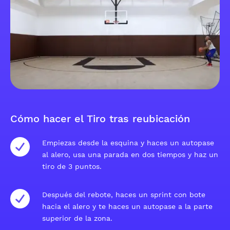
Cómo hacer el Tiro tras reubicación
Empiezas desde la esquina y haces un autopase
al alero, usa una parada en dos tiempos y haz un
tiro de 3 puntos.
Después del rebote, haces un sprint con bote
hacia el alero y te haces un autopase a la parte
superior de la zona.